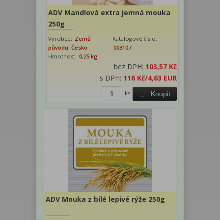
ADV Mandlová extra jemná mouka
250g
Výrobce:
Země
Katalogové číslo:
původu: Česko
003107
Hmotnost:
0,25 kg
bez DPH:
103,57 Kč
s DPH:
116 Kč
/4,63 EUR
ks
Koupit
ADV Mouka z bílé lepivé rýže 250g