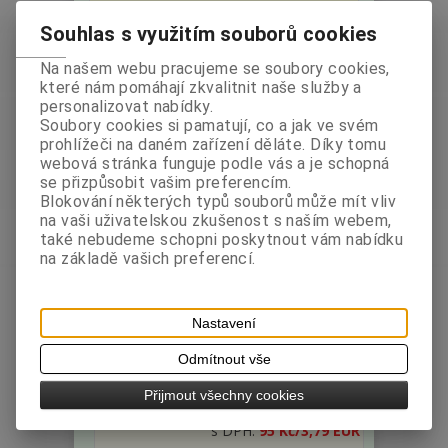
Hmotnost:
0,3 kg
bez DPH:
73,21 Kč
Souhlas s využitím souborů cookies
s DPH:
82 Kč
/3,27 EUR
Na našem webu pracujeme se soubory cookies,
ks
Koupit
které nám pomáhají zkvalitnit naše služby a
personalizovat nabídky.
Soubory cookies si pamatují, co a jak ve svém
prohlížeči na daném zařízení děláte. Díky tomu
webová stránka funguje podle vás a je schopná
se přizpůsobit vašim preferencím.
Blokování některých typů souborů může mít vliv
na vaši uživatelskou zkušenost s naším webem,
také nebudeme schopni poskytnout vám nabídku
na základě vašich preferencí.
ADV Kaštanová mouka 250g
Nastavení
Výrobce:
Země
Katalogové číslo:
Odmítnout vše
původu: Česko
004254
Hmotnost:
0,25 kg
Přijmout všechny cookies
bez DPH:
84,82 Kč
s DPH:
95 Kč
/3,79 EUR