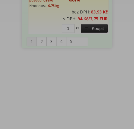
původu: Česko
005176
Hmotnost:
0,75 kg
bez DPH:
83,93 Kč
s DPH:
94 Kč
/3,75 EUR
ks
Koupit
1
2
3
4
5