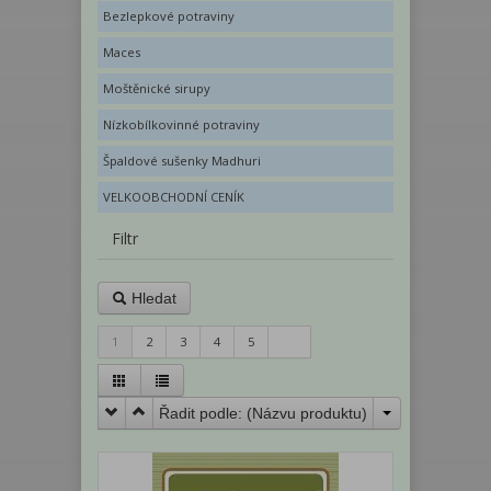
Bezlepkové potraviny
Maces
Moštěnické sirupy
Nízkobílkovinné potraviny
Špaldové sušenky Madhuri
VELKOOBCHODNÍ CENÍK
Filtr
Hledat
1
2
3
4
5
Řadit podle: (
Názvu produktu
)