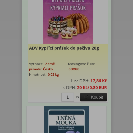
ADV Kypřící prášek do pečiva 20g
Výrobce:
Země
Katalogové číslo:
původu: Česko
000996
Hmotnost:
0,02 kg
bez DPH:
17,86 Kč
s DPH:
20 Kč
/0,80 EUR
ks
Koupit