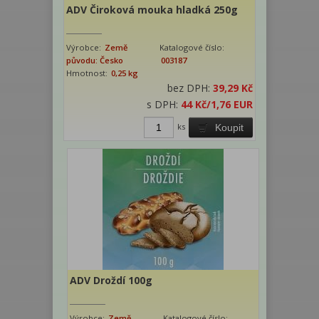
ADV Čiroková mouka hladká 250g
Výrobce:
Země
Katalogové číslo:
původu: Česko
003187
Hmotnost:
0,25 kg
bez DPH:
39,29 Kč
s DPH:
44 Kč
/1,76 EUR
ks
Koupit
ADV Droždí 100g
Výrobce:
Země
Katalogové číslo: