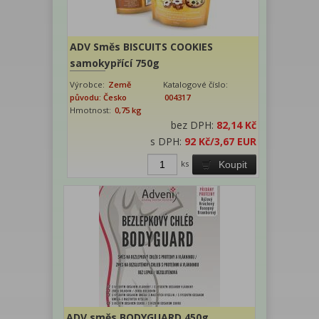
ADV Směs BISCUITS COOKIES
samokypřící 750g
Výrobce:
Země
Katalogové číslo:
původu: Česko
004317
Hmotnost:
0,75 kg
bez DPH:
82,14 Kč
s DPH:
92 Kč
/3,67 EUR
ks
Koupit
ADV směs BODYGUARD 450g