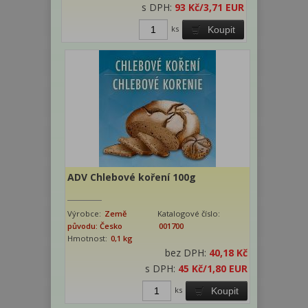
s DPH:
93 Kč
/3,71 EUR
ks
Koupit
ADV Chlebové koření 100g
Výrobce:
Země
Katalogové číslo:
původu: Česko
001700
Hmotnost:
0,1 kg
bez DPH:
40,18 Kč
s DPH:
45 Kč
/1,80 EUR
ks
Koupit