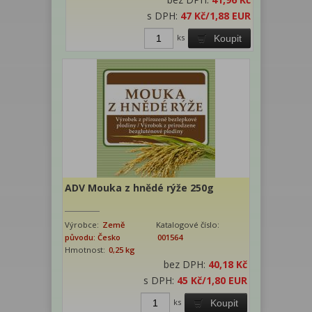
s DPH:
47 Kč
/1,88 EUR
ks
Koupit
ADV Mouka z hnědé rýže 250g
Výrobce:
Země
Katalogové číslo:
původu: Česko
001564
Hmotnost:
0,25 kg
bez DPH:
40,18 Kč
s DPH:
45 Kč
/1,80 EUR
ks
Koupit