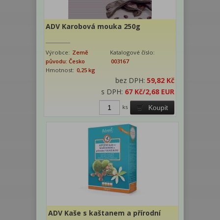
ADV Karobová mouka 250g
Výrobce:
Země
Katalogové číslo:
původu: Česko
003167
Hmotnost:
0,25 kg
bez DPH:
59,82 Kč
s DPH:
67 Kč
/2,68 EUR
ks
Koupit
ADV Kaše s kaštanem a přírodní