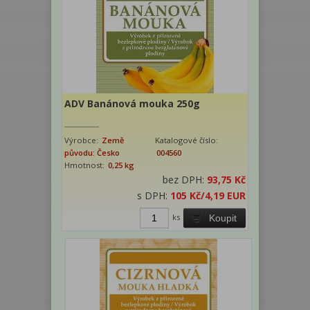
ADV Banánová mouka 250g
Výrobce:
Země
Katalogové číslo:
původu: Česko
004560
Hmotnost:
0,25 kg
bez DPH:
93,75 Kč
s DPH:
105 Kč
/4,19 EUR
ks
Koupit