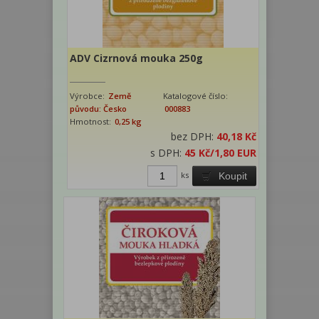
ADV Cizrnová mouka 250g
Výrobce:
Země
Katalogové číslo:
původu: Česko
000883
Hmotnost:
0,25 kg
bez DPH:
40,18 Kč
s DPH:
45 Kč
/1,80 EUR
ks
Koupit