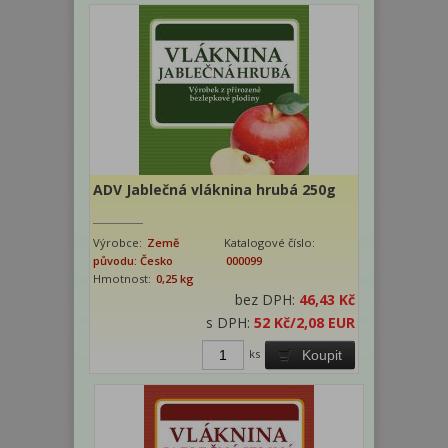
ADV Jablečná vláknina hrubá 250g
Výrobce:
Země
Katalogové číslo:
původu: Česko
000099
Hmotnost:
0,25 kg
bez DPH:
46,43 Kč
s DPH:
52 Kč
/2,08 EUR
ks
Koupit