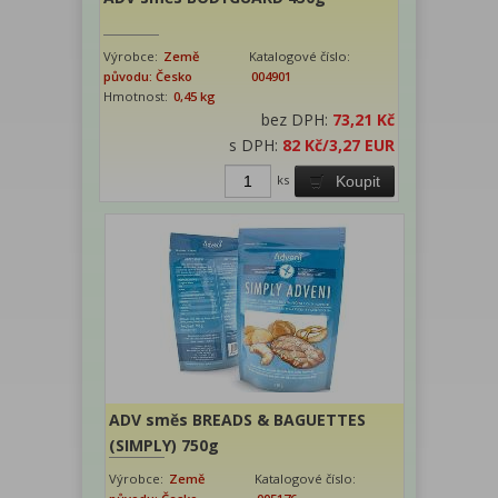
Výrobce:
Země
Katalogové číslo:
původu: Česko
004901
Hmotnost:
0,45 kg
bez DPH:
73,21 Kč
s DPH:
82 Kč
/3,27 EUR
ks
Koupit
ADV směs BREADS & BAGUETTES
(SIMPLY) 750g
Výrobce:
Země
Katalogové číslo: