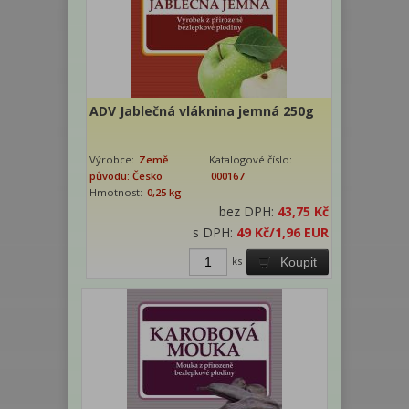
ADV Jablečná vláknina jemná 250g
Výrobce:
Země
Katalogové číslo:
původu: Česko
000167
Hmotnost:
0,25 kg
bez DPH:
43,75 Kč
s DPH:
49 Kč
/1,96 EUR
ks
Koupit