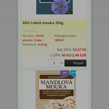
ADV Lněná mouka 250g
Výrobce:
Země
Katalogové číslo:
původu: Česko
002567
Hmotnost:
0,25 kg
bez DPH:
53,57 Kč
s DPH:
60 Kč
/2,40 EUR
ks
Koupit