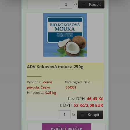
ks
Koupit
ADV Kokosová mouka 250g
Výrobce:
Země
Katalogové číslo:
původu: Česko
004308
Hmotnost:
0,25 kg
bez DPH:
46,43 Kč
s DPH:
52 Kč
/2,08 EUR
ks
Koupit