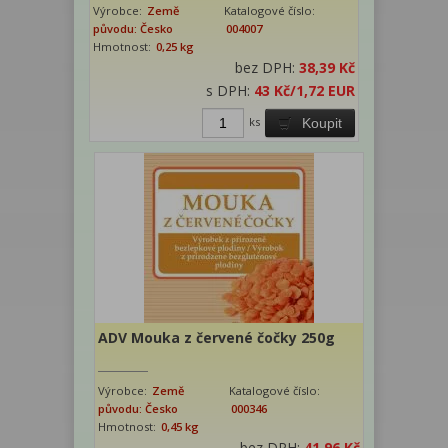
Výrobce:
Země
Katalogové číslo:
původu: Česko
004007
Hmotnost:
0,25 kg
bez DPH:
38,39 Kč
s DPH:
43 Kč
/1,72 EUR
ks
Koupit
ADV Mouka z červené čočky 250g
Výrobce:
Země
Katalogové číslo:
původu: Česko
000346
Hmotnost:
0,45 kg
bez DPH:
41,96 Kč