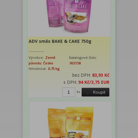
ADV směs BAKE & CAKE 750g
Výrobce:
Země
Katalogové číslo:
původu: Česko
002158
Hmotnost:
0,75 kg
bez DPH:
83,93 Kč
s DPH:
94 Kč
/3,75 EUR
ks
Koupit