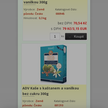
vanilkou 300g
Výrobce:
Země
Katalogové číslo:
původu: Česko
000945
Hmotnost:
0,3 kg
bez DPH:
70,54 Kč
s DPH:
79 Kč
/3,15 EUR
ks
Koupit
ADV Kaše s kaštanem a vanilkou
bez cukru 300g
Výrobce:
Země
Katalogové číslo:
původu: Česko
001310