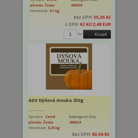
původu: Česko
000929
Hmotnost:
0,1 kg
bez DPH:
55,36 Kč
s DPH:
62 Kč
/2,48 EUR
ks
Koupit
ADV Dýňová mouka 250g
Výrobce:
Země
Katalogové číslo:
původu: Česko
000624
Hmotnost:
0,25 kg
bez DPH:
83,04 Kč