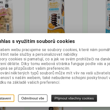
g - bez lepku
Piškoty Orange Choco 80g -
Piškoty v čo
hlas s využitím souborů cookies
bez lepku a bez cukru
lepku a bez
našem webu pracujeme se soubory cookies, které nám pomáh
atalogové číslo:
Výrobce:
Země
Katalogové číslo:
Výrobce:
Země
litnit naše služby a personalizovat nabídky.
004877
původu: Polsko
005369
původu: Polsko
ory cookies si pamatují, co a jak ve svém prohlížeči na dan
Hmotnost:
0,08 kg
Hmotnost:
0,08
zení děláte. Díky tomu webová stránka funguje podle vás a j
pná se přizpůsobit vašim preferencím.
z DPH:
48,21 Kč
bez DPH:
79,46 Kč
ování některých typů souborů může mít vliv na vaši uživatel
54 Kč
/2,16 EUR
s DPH:
89 Kč
/3,55 EUR
s D
šenost s naším webem, také nebudeme schopni poskytnout
dku na základě vašich preferencí.
s
ks
Koupit
Koupit
stavení
Odmítnout vše
Přijmout všechny cookies