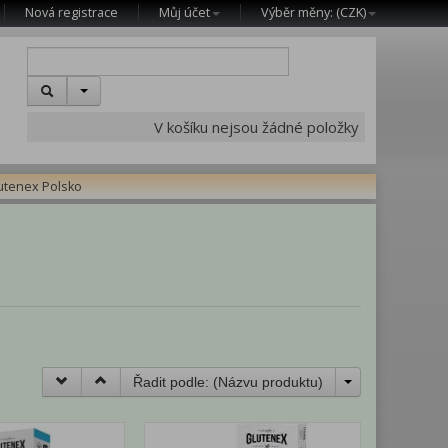
Nová registrace
Můj účet
Výběr měny: (
CZK
)
V košíku nejsou žádné položky
utenex Polsko
Řadit podle: (
Názvu produktu
)