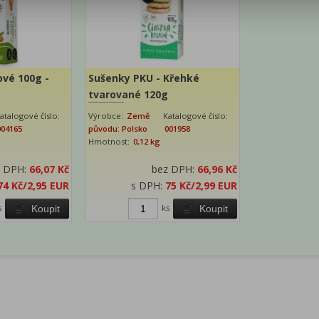
vé 100g -
Sušenky PKU - Křehké
tvarované 120g
atalogové číslo:
Výrobce:
Země
Katalogové číslo:
004165
původu: Polsko
001958
Hmotnost:
0,12 kg
z DPH:
66,07 Kč
bez DPH:
66,96 Kč
74 Kč
/2,95 EUR
s DPH:
75 Kč
/2,99 EUR
s
ks
Koupit
Koupit