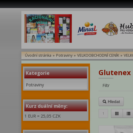
Úvodní stránka
»
Potraviny
»
VELKOOBCHODNÍ CENÍK
»
VELK
Glutenex 
Kategorie
Potraviny
Filtr
Hledat
Kurz duální měny:
1
1 EUR = 25,05 CZK