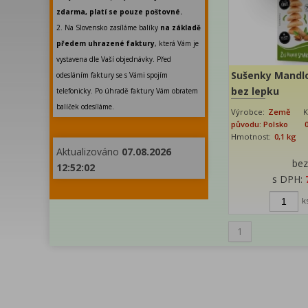
zdarma, platí se pouze poštovné.
2. Na Slovensko zasíláme balíky
na základě
předem uhrazené faktury
, která Vám je
vystavena dle Vaší objednávky. Před
Sušenky Mandlo
odesláním faktury se s Vámi spojím
bez lepku
telefonicky. Po úhradě faktury Vám obratem
balíček odesíláme.
Výrobce:
Země
K
původu: Polsko
Hmotnost:
0,1 kg
Aktualizováno
07.08.2026
be
12:52:02
s DPH:
k
1