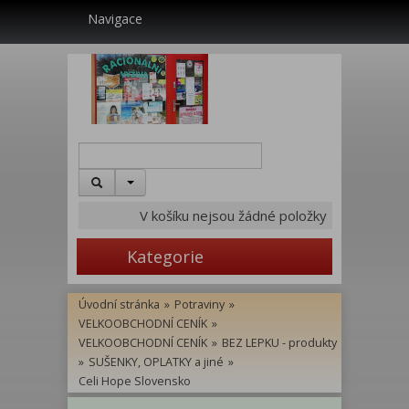
Navigace
V košíku nejsou žádné položky
Kategorie
Úvodní stránka
»
Potraviny
»
VELKOOBCHODNÍ CENÍK
»
VELKOOBCHODNÍ CENÍK
»
BEZ LEPKU - produkty
»
SUŠENKY, OPLATKY a jiné
»
Celi Hope Slovensko