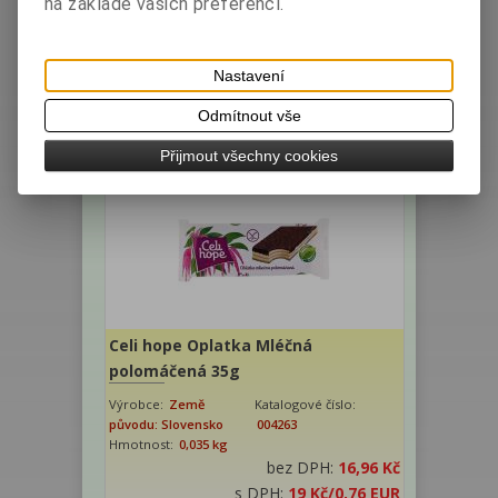
na základě vašich preferencí.
Výrobce:
Země
Katalogové číslo:
původu: Slovensko
004605
Hmotnost:
0,034 kg
Nastavení
bez DPH:
16,07 Kč
Odmítnout vše
s DPH:
18 Kč
/0,72 EUR
ks
Koupit
Přijmout všechny cookies
Celi hope Oplatka Mléčná
polomáčená 35g
Výrobce:
Země
Katalogové číslo:
původu: Slovensko
004263
Hmotnost:
0,035 kg
bez DPH:
16,96 Kč
s DPH:
19 Kč
/0,76 EUR