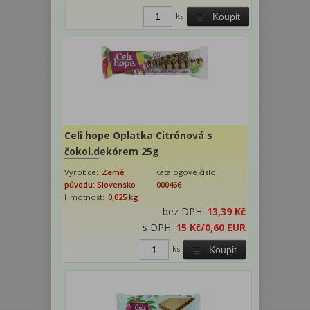
ks
Koupit
Celi hope Oplatka Citrónová s
čokol.dekórem 25g
Výrobce:
Země
Katalogové číslo:
původu: Slovensko
000466
Hmotnost:
0,025 kg
bez DPH:
13,39 Kč
s DPH:
15 Kč
/0,60 EUR
ks
Koupit