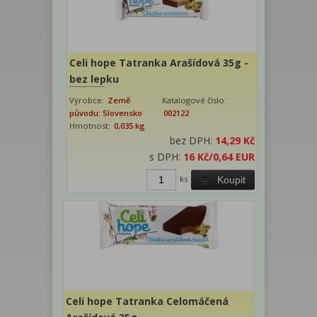
Celi hope Tatranka Arašídová 35g -
bez lepku
Výrobce:
Země
Katalogové číslo:
původu: Slovensko
002122
Hmotnost:
0,035 kg
bez DPH:
14,29 Kč
s DPH:
16 Kč
/0,64 EUR
ks
Koupit
Celi hope Tatranka Celomáčená