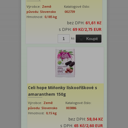
Výrobce:
Země
Katalogové číslo:
původu: Slovensko
002739
Hmotnost:
0,185 kg
bez DPH:
61,61 Kč
s DPH:
69 Kč
/2,75 EUR
ks
Koupit
Celi hope Miňonky lískooříškové s
amaranthem 150g
Výrobce:
Země
Katalogové číslo:
původu: Slovensko
003886
Hmotnost:
0,15 kg
bez DPH:
58,04 Kč
s DPH:
65 Kč
/2,60 EUR