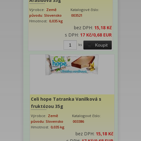
Arašídová 35g
Výrobce:
Země
Katalogové číslo:
původu: Slovensko
003521
Hmotnost:
0,035 kg
bez DPH:
15,18 Kč
s DPH:
17 Kč
/0,68 EUR
ks
Koupit
Celi hope Tatranka Vanilková s
fruktózou 35g
Výrobce:
Země
Katalogové číslo:
původu: Slovensko
003386
Hmotnost:
0,035 kg
bez DPH:
15,18 Kč
s DPH:
17 Kč
/0,68 EUR