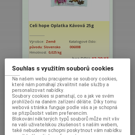
Celi hope Oplatka Kávová 25g
Výrobce:
Země
Katalogové číslo:
původu: Slovensko
006008
Hmotnost:
0,025 kg
bez DPH:
13,39 Kč
s DPH:
15 Kč
/0,60 EUR
Souhlas s využitím souborů cookies
ks
Koupit
Na našem webu pracujeme se soubory cookies,
které nám pomáhají zkvalitnit naše služby a
personalizovat nabídky.
Soubory cookies si pamatují, co a jak ve svém
prohlížeči na daném zařízení děláte. Díky tomu
webová stránka funguje podle vás a je schopná
se přizpůsobit vašim preferencím.
Blokování některých typů souborů může mít vliv
na vaši uživatelskou zkušenost s naším webem,
Celi hope Oplatka Kokosová
také nebudeme schopni poskytnout vám nabídku
máčená 34g