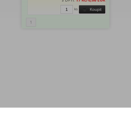
ks
Koupit
1
Menu
Rychlá objednávka
Odběr novinek
Kontakt