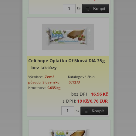
ks
Koupit
Celi hope Oplatka Oříšková DIA 35g
- bez laktózy
Výrobce:
Země
Katalogové číslo:
původu: Slovensko
001273
Hmotnost:
0,035 kg
bez DPH:
16,96 Kč
s DPH:
19 Kč
/0,76 EUR
ks
Koupit