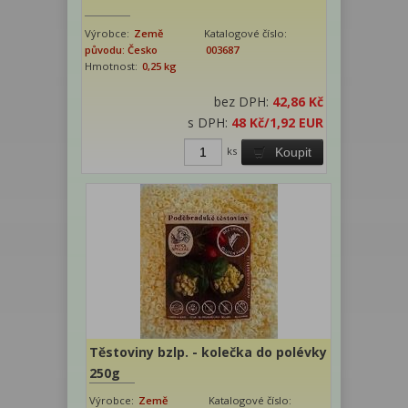
Výrobce:
Země
Katalogové číslo:
původu: Česko
003687
Hmotnost:
0,25 kg
bez DPH:
42,86 Kč
s DPH:
48 Kč
/1,92 EUR
ks
Koupit
Těstoviny bzlp. - kolečka do polévky
250g
Výrobce:
Země
Katalogové číslo: