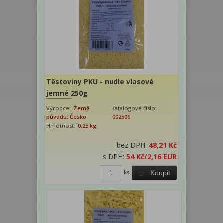
Těstoviny PKU - nudle vlasové
jemné 250g
Výrobce:
Země
Katalogové číslo:
původu: Česko
002506
Hmotnost:
0,25 kg
bez DPH:
48,21 Kč
s DPH:
54 Kč
/2,16 EUR
ks
Koupit