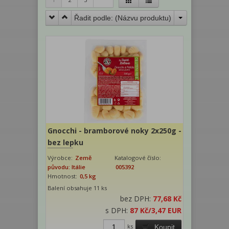
Řadit podle: (
Názvu produktu
)
Gnocchi - bramborové noky 2x250g -
bez lepku
Výrobce:
Země
Katalogové číslo:
původu: Itálie
005392
Hmotnost:
0,5 kg
Balení obsahuje 11 ks
bez DPH:
77,68 Kč
s DPH:
87 Kč
/3,47 EUR
ks
Koupit