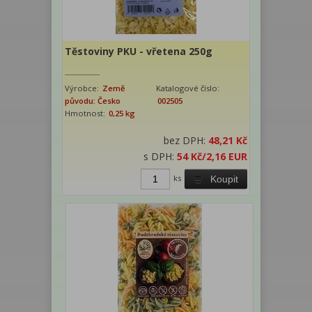
Těstoviny PKU - vřetena 250g
Výrobce:
Země
Katalogové číslo:
původu: Česko
002505
Hmotnost:
0,25 kg
bez DPH:
48,21 Kč
s DPH:
54 Kč
/2,16 EUR
ks
Koupit