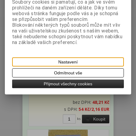
Soubory cookies si pamatují, co a jak ve svém
prohlížeči na daném zařízení děláte. Díky tomu
webová stránka funguje podle vás a je schopná
se přizpůsobit vašim preferencím.
Blokování některých typů souborů může mít vliv
na vaši uživatelskou zkušenost s naším webem,
také nebudeme schopni poskytnout vám nabídku
na základě vašich preferencí.
Nastavení
Těstoviny PKU - nudle polévkové
250g
Odmítnout vše
Výrobce:
Země
Katalogové číslo:
Přijmout všechny cookies
původu: Česko
002501
Hmotnost:
0,25 kg
bez DPH:
48,21 Kč
s DPH:
54 Kč
/2,16 EUR
ks
Koupit