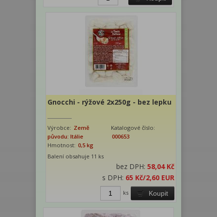
Gnocchi - rýžové 2x250g - bez lepku
Výrobce:
Země
Katalogové číslo:
původu: Itálie
000653
Hmotnost:
0,5 kg
Balení obsahuje 11 ks
bez DPH:
58,04 Kč
s DPH:
65 Kč
/2,60 EUR
ks
Koupit