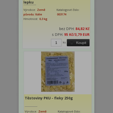
lepku
Výrobce:
Země
Katalogové číslo:
původu: Itálie
003174
Hmotnost:
0,3 kg
bez DPH:
84,82 Kč
s DPH:
95 Kč
/3,79 EUR
ks
Koupit
Těstoviny PKU - fleky 250g
Výrobce:
Země
Katalogové číslo: