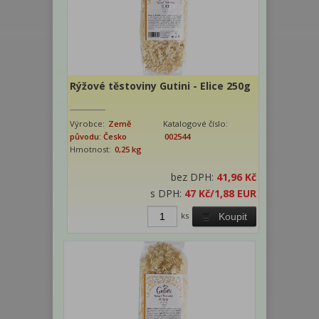
Rýžové těstoviny Gutini - Elice 250g
Výrobce:
Země
Katalogové číslo:
původu: Česko
002544
Hmotnost:
0,25 kg
bez DPH:
41,96 Kč
s DPH:
47 Kč
/1,88 EUR
ks
Koupit