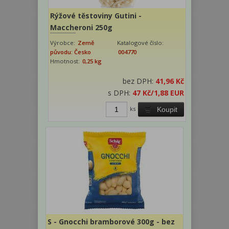
Rýžové těstoviny Gutini -
Maccheroni 250g
Výrobce:
Země
Katalogové číslo:
původu: Česko
004770
Hmotnost:
0,25 kg
bez DPH:
41,96 Kč
s DPH:
47 Kč
/1,88 EUR
ks
Koupit
S - Gnocchi bramborové 300g - bez