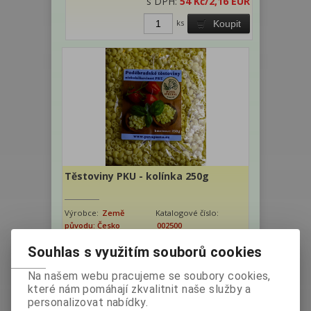
s DPH:
54 Kč
/2,16 EUR
ks
Koupit
Těstoviny PKU - kolínka 250g
Výrobce:
Země
Katalogové číslo:
původu: Česko
002500
Hmotnost:
0,25 kg
Souhlas s využitím souborů cookies
bez DPH:
48,21 Kč
Na našem webu pracujeme se soubory cookies,
s DPH:
54 Kč
/2,16 EUR
které nám pomáhají zkvalitnit naše služby a
personalizovat nabídky.
ks
Koupit