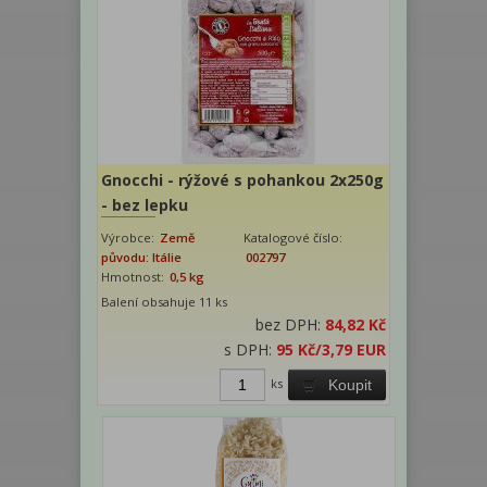
Gnocchi - rýžové s pohankou 2x250g
- bez lepku
Výrobce:
Země
Katalogové číslo:
původu: Itálie
002797
Hmotnost:
0,5 kg
Balení obsahuje 11 ks
bez DPH:
84,82 Kč
s DPH:
95 Kč
/3,79 EUR
ks
Koupit