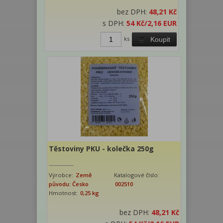
bez DPH:
48,21 Kč
s DPH:
54 Kč
/2,16 EUR
ks
Koupit
Těstoviny PKU - kolečka 250g
Výrobce:
Země
Katalogové číslo:
původu: Česko
002510
Hmotnost:
0,25 kg
bez DPH:
48,21 Kč