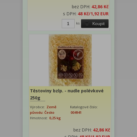
bez DPH:
42,86 Kč
s DPH:
48 Kč
/1,92 EUR
ks
Koupit
Těstoviny bzlp. - nudle polévkové
250g
Výrobce:
Země
Katalogové číslo:
původu: Česko
004941
Hmotnost:
0,25 kg
bez DPH:
42,86 Kč
s DPH:
48 Kč
/1,92 EUR