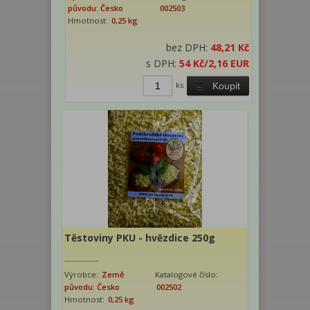
původu: Česko
002503
Hmotnost:
0,25 kg
bez DPH:
48,21 Kč
s DPH:
54 Kč
/2,16 EUR
ks
Koupit
Těstoviny PKU - hvězdice 250g
Výrobce:
Země
Katalogové číslo:
původu: Česko
002502
Hmotnost:
0,25 kg