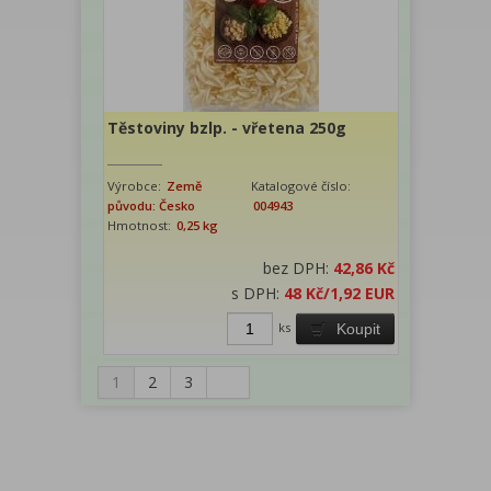
Těstoviny bzlp. - vřetena 250g
Výrobce:
Země
Katalogové číslo:
původu: Česko
004943
Hmotnost:
0,25 kg
bez DPH:
42,86 Kč
s DPH:
48 Kč
/1,92 EUR
ks
Koupit
1
2
3