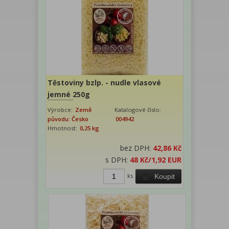
Těstoviny bzlp. - nudle vlasové
jemné 250g
Výrobce:
Země
Katalogové číslo:
původu: Česko
004942
Hmotnost:
0,25 kg
bez DPH:
42,86 Kč
s DPH:
48 Kč
/1,92 EUR
ks
Koupit