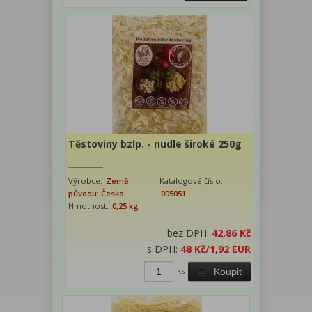
Těstoviny bzlp. - nudle široké 250g
Výrobce:
Země
Katalogové číslo:
původu: Česko
005051
Hmotnost:
0,25 kg
bez DPH:
42,86 Kč
s DPH:
48 Kč
/1,92 EUR
ks
Koupit