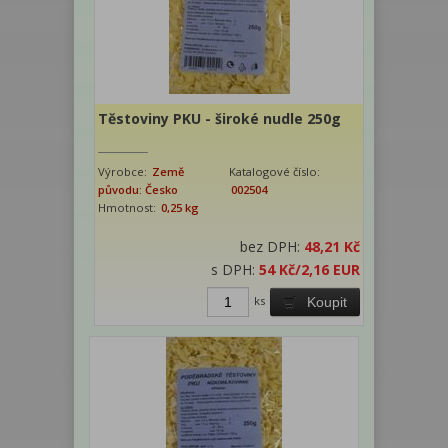
Těstoviny PKU - široké nudle 250g
Výrobce:
Země
Katalogové číslo:
původu: Česko
002504
Hmotnost:
0,25 kg
bez DPH:
48,21 Kč
s DPH:
54 Kč
/2,16 EUR
ks
Koupit