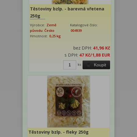
Těstoviny bzlp. - barevná vřetena
250g
Výrobce:
Země
Katalogové číslo:
původu: Česko
004939
Hmotnost:
0,25 kg
bez DPH:
41,96 Kč
s DPH:
47 Kč
/1,88 EUR
ks
Koupit
Těstoviny bzlp. - fleky 250g