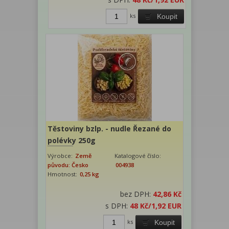
ks
Koupit
Těstoviny bzlp. - nudle Řezané do
polévky 250g
Výrobce:
Země
Katalogové číslo:
původu: Česko
004938
Hmotnost:
0,25 kg
bez DPH:
42,86 Kč
s DPH:
48 Kč
/1,92 EUR
ks
Koupit