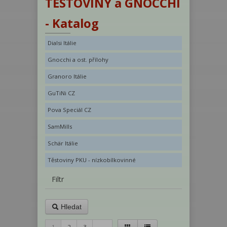
TĚSTOVINY a GNOCCHI
- Katalog
Dialsi Itálie
Gnocchi a ost. přílohy
Granoro Itálie
GuTiNi CZ
Pova Speciál CZ
SamMills
Schär Itálie
Těstoviny PKU - nízkobílkovinné
Filtr
Hledat
1
2
3