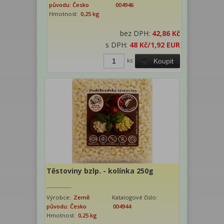
původu: Česko
004946
Hmotnost:
0,25 kg
bez DPH:
42,86 Kč
s DPH:
48 Kč
/1,92 EUR
ks
Koupit
Těstoviny bzlp. - kolínka 250g
Výrobce:
Země
Katalogové číslo:
původu: Česko
004944
Hmotnost:
0,25 kg