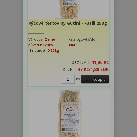
Rýžové těstoviny Gutini - Fusili 250g
Výrobce:
Země
Katalogové číslo:
původu: Česko
004755
Hmotnost:
0,25 kg
bez DPH:
41,96 Kč
s DPH:
47 Kč
/1,88 EUR
ks
Koupit