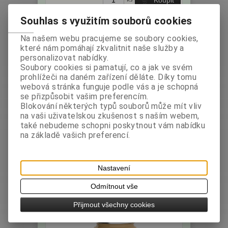
Souhlas s využitím souborů cookies
Na našem webu pracujeme se soubory cookies,
které nám pomáhají zkvalitnit naše služby a
personalizovat nabídky.
Soubory cookies si pamatují, co a jak ve svém
prohlížeči na daném zařízení děláte. Díky tomu
webová stránka funguje podle vás a je schopná
se přizpůsobit vašim preferencím.
Blokování některých typů souborů může mít vliv
LAB - Hořčice Kremžská 250g sklo
na vaši uživatelskou zkušenost s naším webem,
také nebudeme schopni poskytnout vám nabídku
na základě vašich preferencí.
Výrobce:
Země
Katalogové číslo:
původu: Česko
001098
Hmotnost:
0,25 kg
bez DPH:
31,25 Kč
Nastavení
s DPH:
35 Kč
/1,40 EUR
Odmítnout vše
ks
Koupit
Přijmout všechny cookies