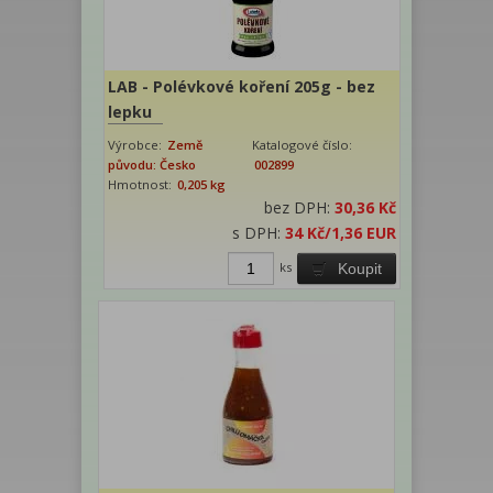
LAB - Polévkové koření 205g - bez
lepku
Výrobce:
Země
Katalogové číslo:
původu: Česko
002899
Hmotnost:
0,205 kg
bez DPH:
30,36 Kč
s DPH:
34 Kč
/1,36 EUR
ks
Koupit