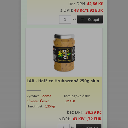
bez DPH:
42,86 Kč
s DPH:
48 Kč
/1,92 EUR
ks
Koupit
LAB - Hořčice Hrubozrnná 250g sklo
Výrobce:
Země
Katalogové číslo:
původu: Česko
001150
Hmotnost:
0,25 kg
bez DPH:
38,39 Kč
s DPH:
43 Kč
/1,72 EUR
ks
Koupit