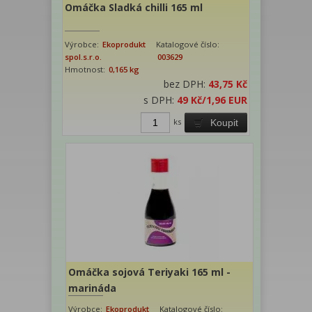
Omáčka Sladká chilli 165 ml
Výrobce:
Ekoprodukt
Katalogové číslo:
spol.s.r.o.
003629
Hmotnost:
0,165 kg
bez DPH:
43,75 Kč
s DPH:
49 Kč
/1,96 EUR
ks
Koupit
Omáčka sojová Teriyaki 165 ml -
marináda
Výrobce:
Ekoprodukt
Katalogové číslo: