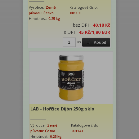
Výrobce:
Země
Katalogové číslo:
původu: Česko
001139
Hmotnost:
0,25 kg
bez DPH:
40,18 Kč
s DPH:
45 Kč
/1,80 EUR
ks
Koupit
LAB - Hořčice Dijón 250g sklo
Výrobce:
Země
Katalogové číslo:
původu: Česko
001143
Hmotnost:
0,25 kg