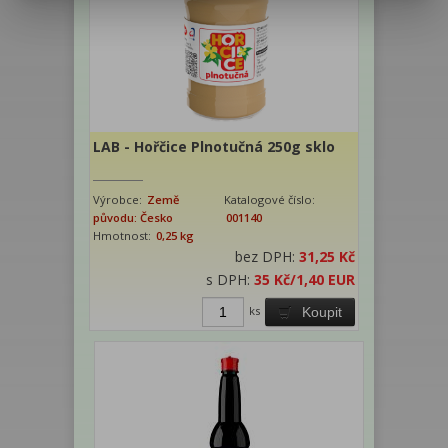
LAB - Hořčice Plnotučná 250g sklo
Výrobce:
Země
Katalogové číslo:
původu: Česko
001140
Hmotnost:
0,25 kg
bez DPH:
31,25 Kč
s DPH:
35 Kč
/1,40 EUR
ks
Koupit