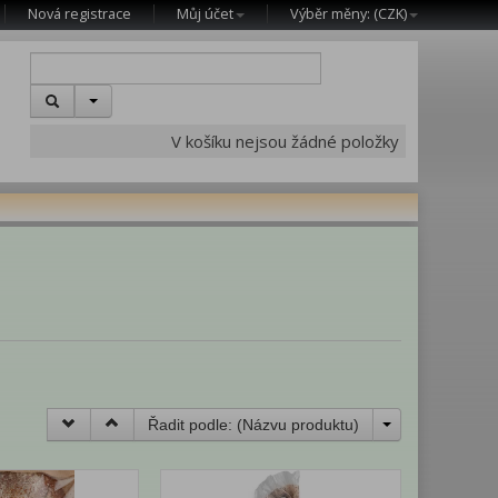
Nová registrace
Můj účet
Výběr měny: (
CZK
)
V košíku nejsou žádné položky
Řadit podle: (
Názvu produktu
)