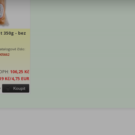
t 350g - bez
atalogové číslo:
005662
 DPH:
106,25 Kč
19 Kč
/4,75 EUR
s
Koupit