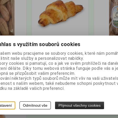
0g - balení
DP - Croissant 55g
DP - Chléb Č
hlas s využitím souborů cookies
lepku
našem webu pracujeme se soubory cookies, které nám pomáh
atalogové číslo:
Výrobce:
Země
Katalogové číslo:
Výrobce:
Země
litnit naše služby a personalizovat nabídky.
005582
původu: Česko
007817
původu: Česko
ory cookies si pamatují, co a jak ve svém prohlížeči na dan
Hmotnost:
0,055
Hmotnost:
0,35
zení děláte. Díky tomu webová stránka funguje podle vás a j
kg
pná se přizpůsobit vašim preferencím.
 DPH:
133,93 Kč
bez DPH:
40,18 Kč
ování některých typů souborů může mít vliv na vaši uživatel
50 Kč
/5,99 EUR
s DPH:
45 Kč
/1,80 EUR
s DP
šenost s naším webem, také nebudeme schopni poskytnout
dku na základě vašich preferencí.
s
ks
Koupit
Koupit
stavení
Odmítnout vše
Přijmout všechny cookies