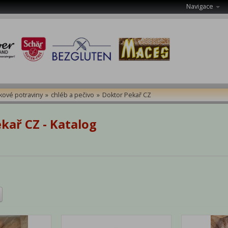
Navigace
kové potraviny
»
chléb a pečivo
»
Doktor Pekař CZ
kař CZ - Katalog