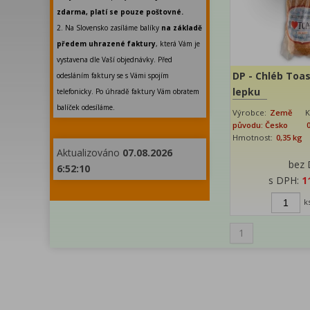
zdarma, platí se pouze poštovné.
2. Na Slovensko zasíláme balíky
na základě
předem uhrazené faktury
, která Vám je
vystavena dle Vaší objednávky. Před
DP - Chléb Toas
odesláním faktury se s Vámi spojím
lepku
telefonicky. Po úhradě faktury Vám obratem
balíček odesíláme.
Výrobce:
Země
K
původu: Česko
Hmotnost:
0,35 kg
Aktualizováno
07.08.2026
bez
6:52:10
s DPH:
1
k
1