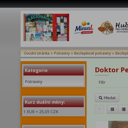
Úvodní stránka
»
Potraviny
»
Bezlepkové potraviny
»
Bezlep
Doktor Pe
Kategorie
Potraviny
Filtr
Hledat
Kurz duální měny:
1
1 EUR = 25,05 CZK