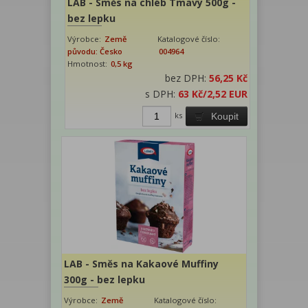
LAB - Směs na chléb Tmavý 500g -
bez lepku
Výrobce:
Země
Katalogové číslo:
původu: Česko
004964
Hmotnost:
0,5 kg
bez DPH:
56,25 Kč
s DPH:
63 Kč
/2,52 EUR
ks
Koupit
LAB - Směs na Kakaové Muffiny
300g - bez lepku
Výrobce:
Země
Katalogové číslo: