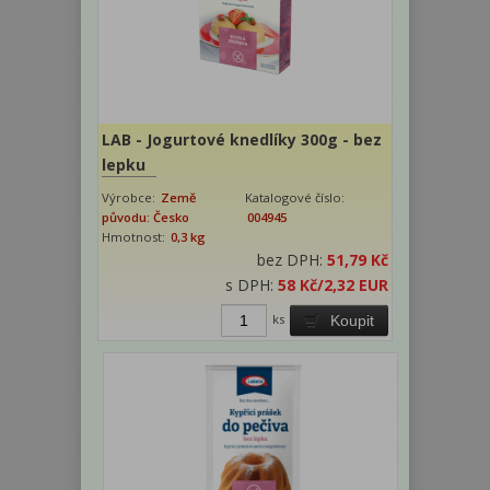
LAB - Jogurtové knedlíky 300g - bez
lepku
Výrobce:
Země
Katalogové číslo:
původu: Česko
004945
Hmotnost:
0,3 kg
bez DPH:
51,79 Kč
s DPH:
58 Kč
/2,32 EUR
ks
Koupit