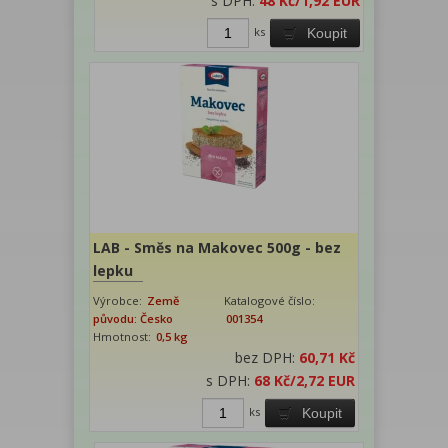
s DPH:
48 Kč
/1,92 EUR
ks
Koupit
LAB - Směs na Makovec 500g - bez
lepku
Výrobce:
Země
Katalogové číslo:
původu: Česko
001354
Hmotnost:
0,5 kg
bez DPH:
60,71 Kč
s DPH:
68 Kč
/2,72 EUR
ks
Koupit