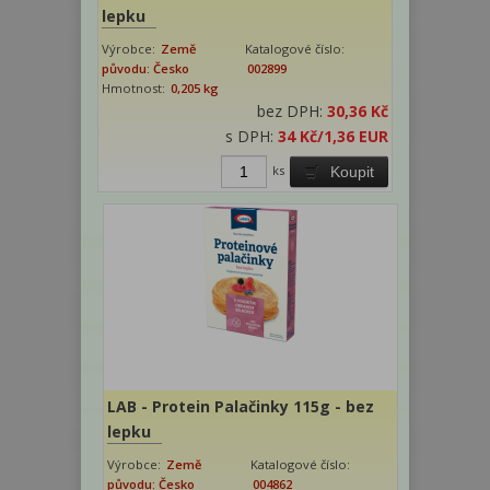
lepku
Výrobce:
Země
Katalogové číslo:
původu: Česko
002899
Hmotnost:
0,205 kg
bez DPH:
30,36 Kč
s DPH:
34 Kč
/1,36 EUR
ks
Koupit
LAB - Protein Palačinky 115g - bez
lepku
Výrobce:
Země
Katalogové číslo:
původu: Česko
004862