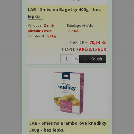
LAB - Směs na Bagetky 400g - bez
lepku
Výrobce:
Země
Katalogové číslo:
původu: Česko
002464
Hmotnost:
0,4 kg
bez DPH:
70,54 Kč
s DPH:
79 Kč
/3,15 EUR
ks
Koupit
LAB - Směs na Bramborové knedlíky
300g - bez lepku