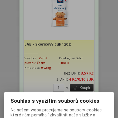
LAB - Skořicový cukr 20g
Výrobce:
Země
Katalogové číslo:
původu: Česko
004831
Hmotnost:
0,02 kg
bez DPH:
3,57 Kč
s DPH:
4 Kč
/0,16 EUR
ks
Koupit
Souhlas s využitím souborů cookies
Na našem webu pracujeme se soubory cookies,
které nám pomáhají zkvalitnit naše služby a