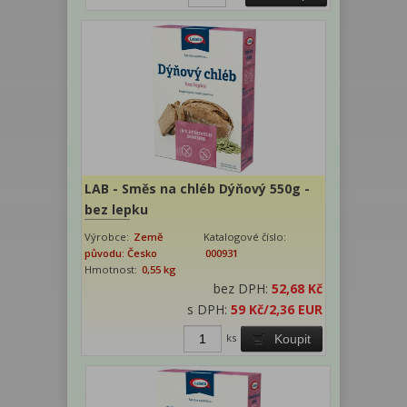
LAB - Směs na chléb Dýňový 550g -
bez lepku
Výrobce:
Země
Katalogové číslo:
původu: Česko
000931
Hmotnost:
0,55 kg
bez DPH:
52,68 Kč
s DPH:
59 Kč
/2,36 EUR
ks
Koupit