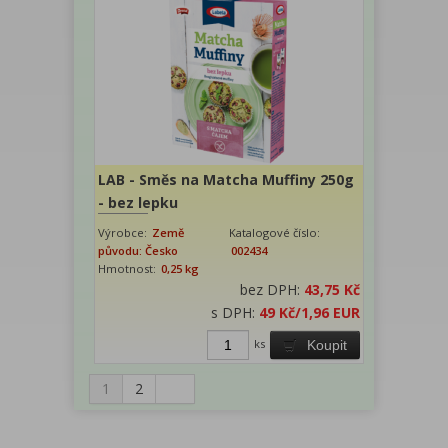
LAB - Směs na Matcha Muffiny 250g
- bez lepku
Výrobce:
Země
Katalogové číslo:
původu: Česko
002434
Hmotnost:
0,25 kg
bez DPH:
43,75 Kč
s DPH:
49 Kč
/1,96 EUR
ks
Koupit
1
2