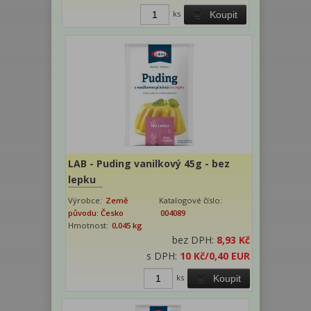
ks
Koupit
LAB - Puding vanilkový 45g - bez
lepku
Výrobce:
Země
Katalogové číslo:
původu: Česko
004089
Hmotnost:
0,045 kg
bez DPH:
8,93 Kč
s DPH:
10 Kč
/0,40 EUR
ks
Koupit