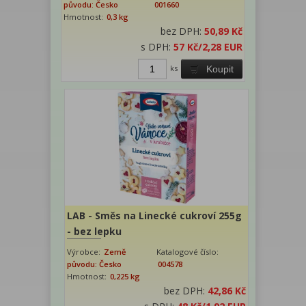
původu: Česko
001660
Hmotnost:
0,3 kg
bez DPH:
50,89 Kč
s DPH:
57 Kč
/2,28 EUR
ks
Koupit
LAB - Směs na Linecké cukroví 255g
- bez lepku
Výrobce:
Země
Katalogové číslo:
původu: Česko
004578
Hmotnost:
0,225 kg
bez DPH:
42,86 Kč