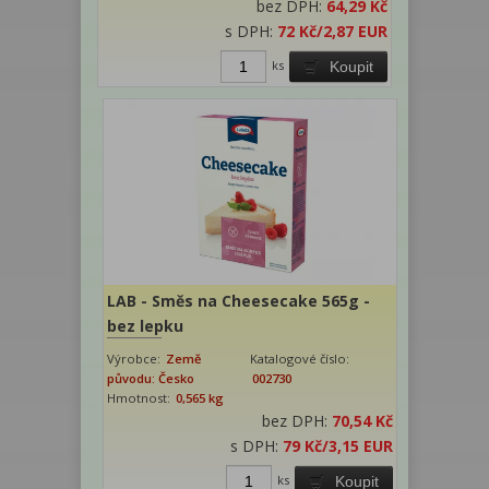
bez DPH:
64,29 Kč
s DPH:
72 Kč
/2,87 EUR
ks
Koupit
LAB - Směs na Cheesecake 565g -
bez lepku
Výrobce:
Země
Katalogové číslo:
původu: Česko
002730
Hmotnost:
0,565 kg
bez DPH:
70,54 Kč
s DPH:
79 Kč
/3,15 EUR
ks
Koupit