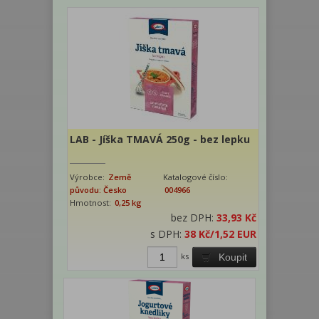
LAB - Jíška TMAVÁ 250g - bez lepku
Výrobce:
Země
Katalogové číslo:
původu: Česko
004966
Hmotnost:
0,25 kg
bez DPH:
33,93 Kč
s DPH:
38 Kč
/1,52 EUR
ks
Koupit