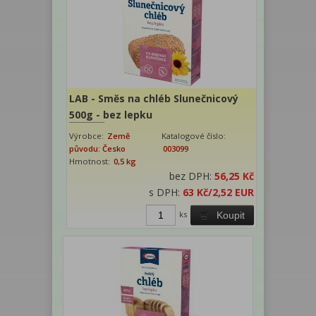
LAB - Směs na chléb Slunečnicový
500g - bez lepku
Výrobce:
Země
Katalogové číslo:
původu: Česko
003099
Hmotnost:
0,5 kg
bez DPH:
56,25 Kč
s DPH:
63 Kč
/2,52 EUR
ks
Koupit