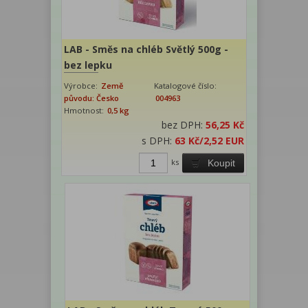
LAB - Směs na chléb Světlý 500g -
bez lepku
Výrobce:
Země
Katalogové číslo:
původu: Česko
004963
Hmotnost:
0,5 kg
bez DPH:
56,25 Kč
s DPH:
63 Kč
/2,52 EUR
ks
Koupit