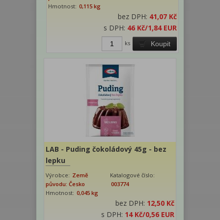
Hmotnost:
0,115 kg
bez DPH:
41,07 Kč
s DPH:
46 Kč
/1,84 EUR
ks
Koupit
LAB - Puding čokoládový 45g - bez
lepku
Výrobce:
Země
Katalogové číslo:
původu: Česko
003774
Hmotnost:
0,045 kg
bez DPH:
12,50 Kč
s DPH:
14 Kč
/0,56 EUR