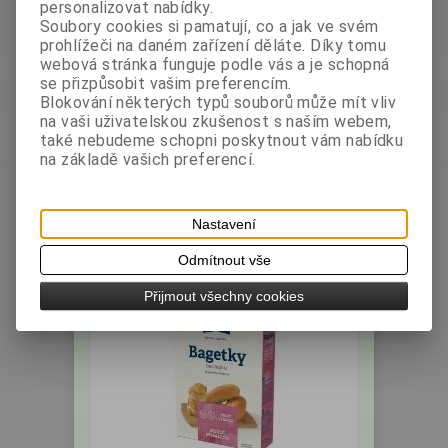
personalizovat nabídky.
Soubory cookies si pamatují, co a jak ve svém
prohlížeči na daném zařízení děláte. Díky tomu
webová stránka funguje podle vás a je schopná
se přizpůsobit vašim preferencím.
LAB - Směs na Bábovku 400g - bez
Blokování některých typů souborů může mít vliv
na vaši uživatelskou zkušenost s naším webem,
lepku
také nebudeme schopni poskytnout vám nabídku
Výrobce:
Země
Katalogové číslo:
na základě vašich preferencí.
původu: Česko
005603
Hmotnost:
0,4 kg
bez DPH:
43,75 Kč
Nastavení
s DPH:
49 Kč
/1,96 EUR
Odmítnout vše
ks
Koupit
Přijmout všechny cookies