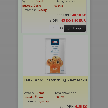
Výrobce:
Země
Katalogové číslo:
původu: Česko
002436
Hmotnost:
0,25 kg
bez DPH:
40,18 Kč
s DPH:
45 Kč
/1,80 EUR
ks
Koupit
LAB - Droždí instantní 7g - bez lepku
Výrobce:
Země
Katalogové číslo:
původu: Česko
005720
Hmotnost:
0,007 kg
bez DPH:
6,25 Kč