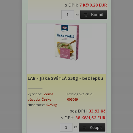
s DPH:
7 Kč
/0,28 EUR
ks
Koupit
LAB - Jíška SVĚTLÁ 250g - bez lepku
Výrobce:
Země
Katalogové číslo:
původu: Česko
003069
Hmotnost:
0,25 kg
bez DPH:
33,93 Kč
s DPH:
38 Kč
/1,52 EUR
ks
Koupit