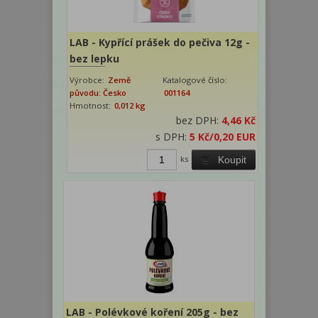
LAB - Kypřící prášek do pečiva 12g -
bez lepku
Výrobce:
Země
Katalogové číslo:
původu: Česko
001164
Hmotnost:
0,012 kg
bez DPH:
4,46 Kč
s DPH:
5 Kč
/0,20 EUR
ks
Koupit
LAB - Polévkové koření 205g - bez