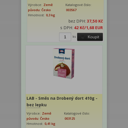
Výrobce:
Země
Katalogové číslo:
původu: Česko
003567
Hmotnost:
0,3 kg
bez DPH:
37,50 Kč
s DPH:
42 Kč
/1,68 EUR
ks
Koupit
LAB - Směs na Drobený dort 410g -
bez lepku
Výrobce:
Země
Katalogové číslo:
původu: Česko
003125
Hmotnost:
0,41 kg