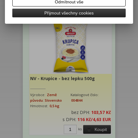
Odmítnout vše
s DPH:
39 Kč
/1,56 EUR
ks
Koupit
Přijmout všechny cookies
NV - Krupice - bez lepku 500g
Výrobce:
Země
Katalogové číslo:
původu: Slovensko
004844
Hmotnost:
0,5 kg
bez DPH:
103,57 Kč
s DPH:
116 Kč
/4,63 EUR
ks
Koupit