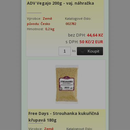
ADV Vegajo 200g - vaj. náhražka
Výrobce:
Země
Katalogové číslo:
původu: Česko
002782
Hmotnost:
0,2 kg
bez DPH:
44,64 Kč
s DPH:
50 Kč
/2 EUR
ks
Koupit
Free Days - Strouhanka kukuřičná
křupavá 180g
Výrobce:
Země
Katalogové číslo: