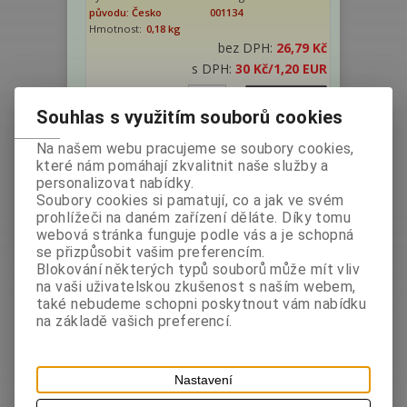
původu: Česko
001134
Hmotnost:
0,18 kg
bez DPH:
26,79 Kč
s DPH:
30 Kč
/1,20 EUR
ks
Koupit
Souhlas s využitím souborů cookies
Na našem webu pracujeme se soubory cookies,
které nám pomáhají zkvalitnit naše služby a
personalizovat nabídky.
Soubory cookies si pamatují, co a jak ve svém
prohlížeči na daném zařízení děláte. Díky tomu
webová stránka funguje podle vás a je schopná
se přizpůsobit vašim preferencím.
Blokování některých typů souborů může mít vliv
na vaši uživatelskou zkušenost s naším webem,
Krupice rýžová jemná 400g - bez
také nebudeme schopni poskytnout vám nabídku
lepku (P)
na základě vašich preferencí.
Výrobce:
Země
Katalogové číslo:
původu: Česko
001738
Hmotnost:
0,4 kg
Nastavení
bez DPH:
34,82 Kč