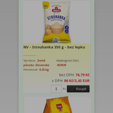
NV - Strouhanka 350 g - bez lepku
Výrobce:
Země
Katalogové číslo:
původu: Slovensko
003939
Hmotnost:
0,35 kg
bez DPH:
76,79 Kč
s DPH:
86 Kč
/3,43 EUR
ks
Koupit