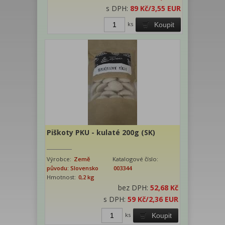
s DPH:
89 Kč
/3,55 EUR
ks
Koupit
Piškoty PKU - kulaté 200g (SK)
Výrobce:
Země
Katalogové číslo:
původu: Slovensko
003344
Hmotnost:
0,2 kg
bez DPH:
52,68 Kč
s DPH:
59 Kč
/2,36 EUR
ks
Koupit