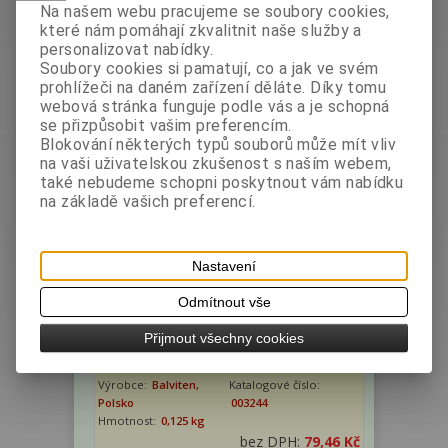
Výrobce:
Sanavi
Katalogové číslo:
Na našem webu pracujeme se soubory cookies,
Španělsko
005219
které nám pomáhají zkvalitnit naše služby a
Hmotnost:
0,125 kg
personalizovat nabídky.
bez DPH:
120,54 Kč
Soubory cookies si pamatují, co a jak ve svém
s DPH:
135 Kč
/5,39 EUR
prohlížeči na daném zařízení děláte. Díky tomu
webová stránka funguje podle vás a je schopná
ks
Koupit
se přizpůsobit vašim preferencím.
Blokování některých typů souborů může mít vliv
na vaši uživatelskou zkušenost s naším webem,
také nebudeme schopni poskytnout vám nabídku
na základě vašich preferencí.
Nastavení
Odmítnout vše
Piškoty PKU - kulaté 125g (BV)
Přijmout všechny cookies
Výrobce:
Balviten,
Katalogové číslo:
Polsko
003244
Hmotnost:
0,125 kg
bez DPH:
79,46 Kč