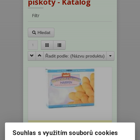
piškoty - Katalog
Filtr
Hledat
1
Řadit podle: (
Názvu produktu
)
Harifen PKU - Piškoty karamelové
125g
Souhlas s využitím souborů cookies