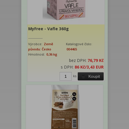
MyFree - Vafle 360g
Výrobce:
Země
Katalogové číslo:
původu: Česko
004465
Hmotnost:
0,36 kg
bez DPH:
76,79 Kč
s DPH:
86 Kč
/3,43 EUR
ks
Koupit