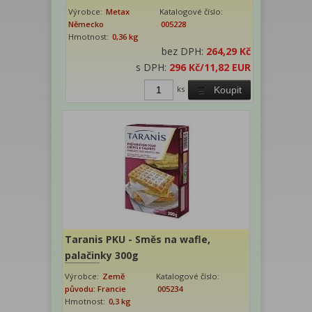
Výrobce:
Metax
Katalogové číslo:
Německo
005228
Hmotnost:
0,36 kg
bez DPH:
264,29 Kč
s DPH:
296 Kč
/11,82 EUR
ks
Koupit
Taranis PKU - Směs na wafle,
palačinky 300g
Výrobce:
Země
Katalogové číslo:
původu: Francie
005234
Hmotnost:
0,3 kg