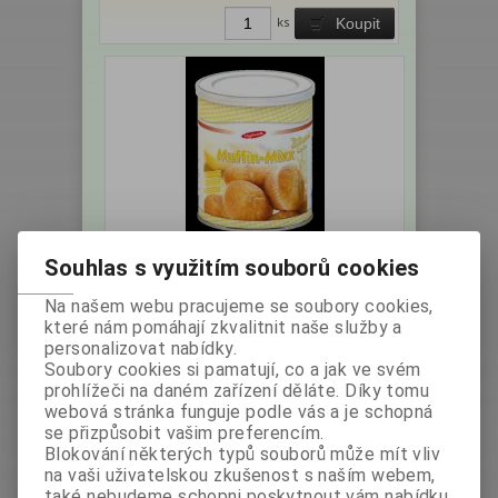
ks
Koupit
Muffin Mixx Zitróne -
Souhlas s využitím souborů cookies
nízkobílkovinná směs 400g
Na našem webu pracujeme se soubory cookies,
Výrobce:
Metax
Katalogové číslo:
které nám pomáhají zkvalitnit naše služby a
Německo
004655
personalizovat nabídky.
Hmotnost:
0,4 kg
Soubory cookies si pamatují, co a jak ve svém
bez DPH:
258,04 Kč
prohlížeči na daném zařízení děláte. Díky tomu
s DPH:
289 Kč
/11,54 EUR
webová stránka funguje podle vás a je schopná
se přizpůsobit vašim preferencím.
ks
Koupit
Blokování některých typů souborů může mít vliv
na vaši uživatelskou zkušenost s naším webem,
také nebudeme schopni poskytnout vám nabídku