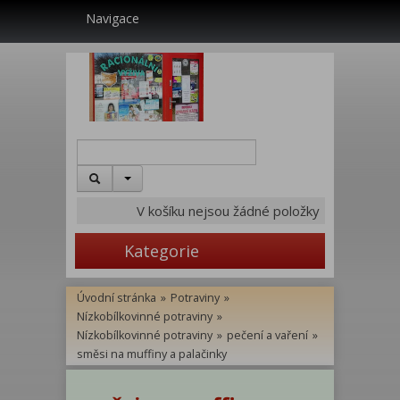
Navigace
V košíku nejsou žádné položky
Kategorie
Úvodní stránka
»
Potraviny
»
Nízkobílkovinné potraviny
»
Nízkobílkovinné potraviny
»
pečení a vaření
»
směsi na muffiny a palačinky