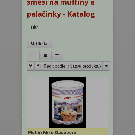
směsi na muffiny a
palačinky - Katalog
Filtr
Hledat
1
Řadit podle: (
Názvu produktu
)
Muffin Mixx Blaubeere -