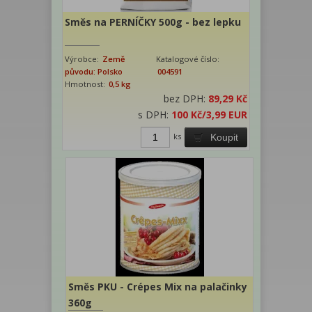
Směs na PERNÍČKY 500g - bez lepku
Výrobce:
Země
Katalogové číslo:
původu: Polsko
004591
Hmotnost:
0,5 kg
bez DPH:
89,29 Kč
s DPH:
100 Kč
/3,99 EUR
ks
Koupit
Směs PKU - Crépes Mix na palačinky
360g