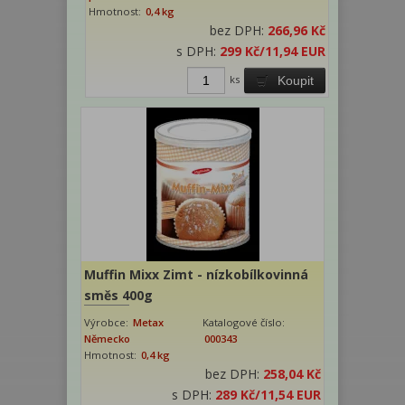
Hmotnost:
0,4 kg
bez DPH:
266,96 Kč
s DPH:
299 Kč
/11,94 EUR
ks
Koupit
Muffin Mixx Zimt - nízkobílkovinná
směs 400g
Výrobce:
Metax
Katalogové číslo:
Německo
000343
Hmotnost:
0,4 kg
bez DPH:
258,04 Kč
s DPH:
289 Kč
/11,54 EUR