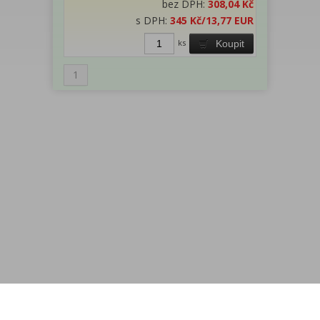
bez DPH:
308,04 Kč
s DPH:
345 Kč
/13,77 EUR
ks
Koupit
1
Menu