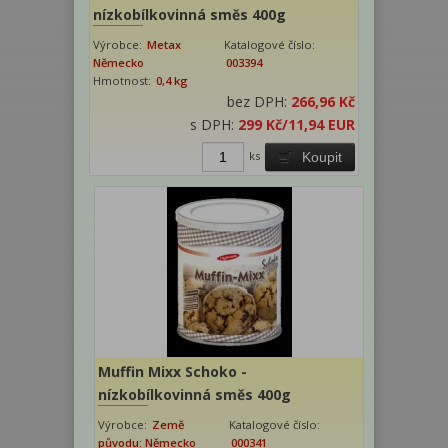
nízkobílkovinná směs 400g
Výrobce:
Metax
Katalogové číslo:
Německo
003394
Hmotnost:
0,4 kg
bez DPH:
266,96 Kč
s DPH:
299 Kč
/11,94 EUR
ks
Koupit
Muffin Mixx Schoko -
nízkobílkovinná směs 400g
Výrobce:
Země
Katalogové číslo:
původu: Německo
000341