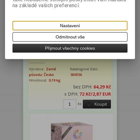
na základě vašich preferencí.
Nastavení
Odmítnout vše
Přijmout všechny cookies
MyFree - Palačinky 190g
Výrobce:
Země
Katalogové číslo:
původu: Česko
004156
Hmotnost:
0,19 kg
bez DPH:
64,29 Kč
s DPH:
72 Kč
/2,87 EUR
ks
Koupit