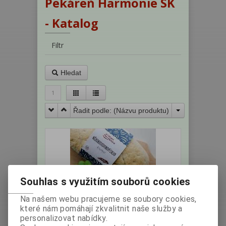
Pekáreň Harmonie SK
- Katalog
Filtr
Hledat
1
Řadit podle: (
Názvu produktu
)
Souhlas s využitím souborů cookies
Chléb PKU - světlý 500g (SK)
Na našem webu pracujeme se soubory cookies,
které nám pomáhají zkvalitnit naše služby a
personalizovat nabídky.
Výrobce:
Země
Katalogové číslo: