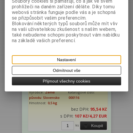
Soubory cookies si pamatují, co a jak ve svém
původu: Slovensko
000117
prohlížeči na daném zařízení děláte. Díky tomu
Hmotnost:
0,5 kg
webová stránka funguje podle vás a je schopná
bez DPH:
95,54 Kč
se přizpůsobit vašim preferencím.
s DPH:
107 Kč
/4,27 EUR
Blokování některých typů souborů může mít vliv
na vaši uživatelskou zkušenost s naším webem,
ks
Koupit
také nebudeme schopni poskytnout vám nabídku
na základě vašich preferencí.
Nastavení
Odmítnout vše
Chléb PKU - tmavý 500g (SK)
Přijmout všechny cookies
Výrobce:
Země
Katalogové číslo:
původu: Slovensko
000116
Hmotnost:
0,5 kg
bez DPH:
95,54 Kč
s DPH:
107 Kč
/4,27 EUR
ks
Koupit