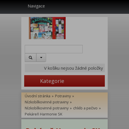
Navigace
V košíku nejsou žádné položky
Kategorie
Úvodní stránka
»
Potraviny
»
Nízkobílkovinné potraviny
»
Nízkobílkovinné potraviny
»
chléb a pečivo
»
Pekáreň Harmonie SK