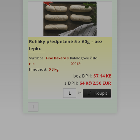
Rohlíky předpečené 5 x 60g - bez
lepku
Výrobce:
Fine Bakery s.
Katalogové číslo:
r. o.
000121
Hmotnost:
0,3 kg
bez DPH:
57,14 Kč
s DPH:
64 Kč
/2,56 EUR
ks
Koupit
1