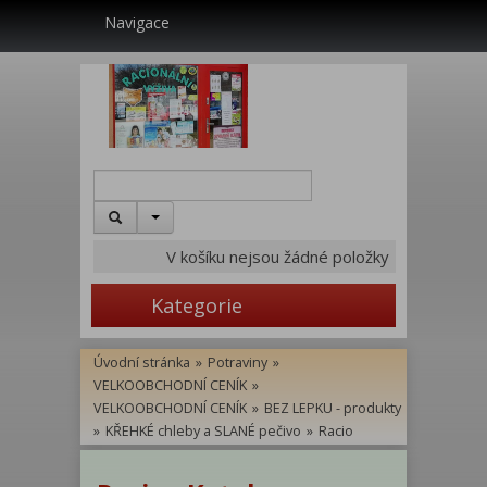
Navigace
V košíku nejsou žádné položky
Kategorie
Úvodní stránka
»
Potraviny
»
VELKOOBCHODNÍ CENÍK
»
VELKOOBCHODNÍ CENÍK
»
BEZ LEPKU - produkty
»
KŘEHKÉ chleby a SLANÉ pečivo
»
Racio