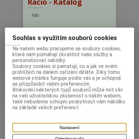
Racio - Katalog
Filtr
Hledat
Souhlas s využitím souborů cookies
1
Na našem webu pracujeme se soubory cookies,
které nám pomáhají zkvalitnit naše služby a
Řadit podle: (
Názvu produktu
)
personalizovat nabídky.
Soubory cookies si pamatují, co a jak ve svém
prohlížeči na daném zařízení děláte. Díky tomu
webová stránka funguje podle vás a je schopná
se přizpůsobit vašim preferencím.
Blokování některých typů souborů může mít vliv
na vaši uživatelskou zkušenost s naším webem,
Racio Free style Rajče + bazalka 25g
také nebudeme schopni poskytnout vám nabídku
Výrobce:
Země
Katalogové číslo:
na základě vašich preferencí.
původu: Česko
003664
Hmotnost:
0,025 kg
bez DPH:
16,07 Kč
Nastavení
s DPH:
18 Kč
/0,72 EUR
Odmítnout vše