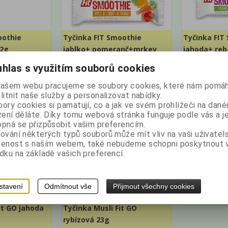
oothie
Tyčinka FIT Smoothie
Tyčinka FIT
32g
jablko+ pomeranč+mrkev
jahoda+ reb
32g
hlas s využitím souborů cookies
motnost:
0,032
Výrobce:
Země
Katalogové číslo:
Výrobce:
Země
našem webu pracujeme se soubory cookies, které nám pomáh
g
původu: Česko
000106
původu: Česko
litnit naše služby a personalizovat nabídky.
Hmotnost:
0,032
Hmotnost:
0,03
kg
kg
ory cookies si pamatují, co a jak ve svém prohlížeči na dan
z DPH:
13,39 Kč
bez DPH:
13,39 Kč
zení děláte. Díky tomu webová stránka funguje podle vás a j
pná se přizpůsobit vašim preferencím.
15 Kč
/0,60 EUR
s DPH:
15 Kč
/0,60 EUR
s D
ování některých typů souborů může mít vliv na vaši uživatel
s
ks
Koupit
Koupit
šenost s naším webem, také nebudeme schopni poskytnout
dku na základě vašich preferencí.
stavení
Odmítnout vše
Přijmout všechny cookies
it GO jahoda
Tyčinka Musli Fit GO
rybízová 23g