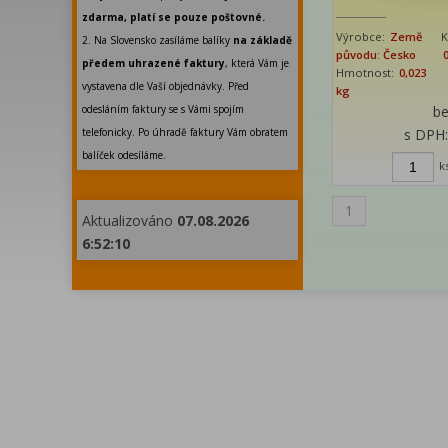
zdarma, platí se pouze poštovné.
Výrobce:
Země
K
2. Na Slovensko zasíláme balíky
na základě
původu: Česko
předem uhrazené faktury
, která Vám je
Hmotnost:
0,023
vystavena dle Vaší objednávky. Před
kg
odesláním faktury se s Vámi spojím
b
telefonicky. Po úhradě faktury Vám obratem
s DPH
balíček odesíláme.
k
1
Aktualizováno
07.08.2026
6:52:10