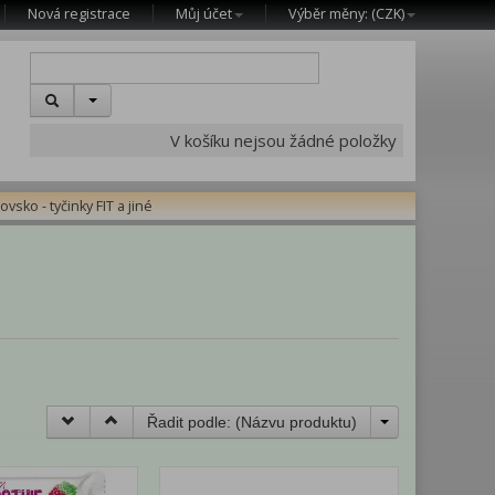
Nová registrace
Můj účet
Výběr měny: (
CZK
)
V košíku nejsou žádné položky
ovsko - tyčinky FIT a jiné
Řadit podle: (
Názvu produktu
)