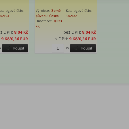
atalogové číslo:
Výrobce:
Země
Katalogové číslo:
002193
původu: Česko
002642
Hmotnost:
0,023
kg
ez DPH:
8,04 Kč
bez DPH:
8,04 Kč
:
9 Kč
/0,36 EUR
s DPH:
9 Kč
/0,36 EUR
s
ks
Koupit
Koupit