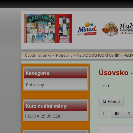
Úvodní stránka
»
Potraviny
»
VELKOOBCHODNÍ CENÍK
»
VELK
Úsovsko - 
Kategorie
Potraviny
Filtr
Hledat
Kurz duální měny:
1
1 EUR = 25,05 CZK