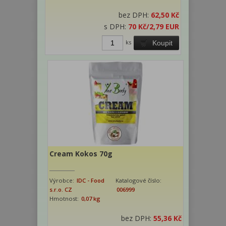
bez DPH:
62,50 Kč
s DPH:
70 Kč
/2,79 EUR
ks
Koupit
Cream Kokos 70g
Výrobce:
IDC - Food
Katalogové číslo:
s.r.o. CZ
006999
Hmotnost:
0,07 kg
bez DPH:
55,36 Kč