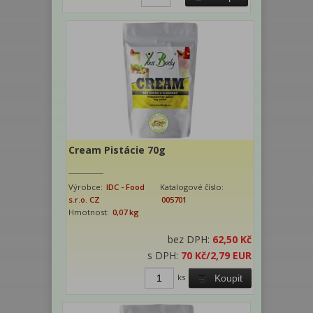
Cream Pistácie 70g
Výrobce:
IDC - Food
Katalogové číslo:
s.r.o. CZ
005701
Hmotnost:
0,07 kg
bez DPH:
62,50 Kč
s DPH:
70 Kč
/2,79 EUR
ks
Koupit