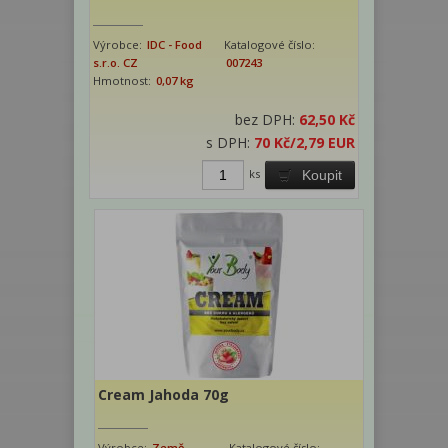
Výrobce:
IDC - Food
Katalogové číslo:
s.r.o. CZ
007243
Hmotnost:
0,07 kg
bez DPH:
62,50 Kč
s DPH:
70 Kč
/2,79 EUR
ks
Koupit
Cream Jahoda 70g
Výrobce:
Země
Katalogové číslo: