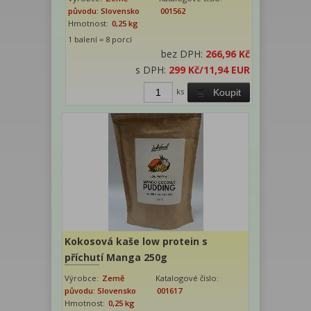
původu: Slovensko
001562
Hmotnost:
0,25 kg
1 balení = 8 porcí
bez DPH:
266,96 Kč
s DPH:
299 Kč
/11,94 EUR
ks
Koupit
Kokosová kaše low protein s
příchutí Manga 250g
Výrobce:
Země
Katalogové číslo:
původu: Slovensko
001617
Hmotnost:
0,25 kg