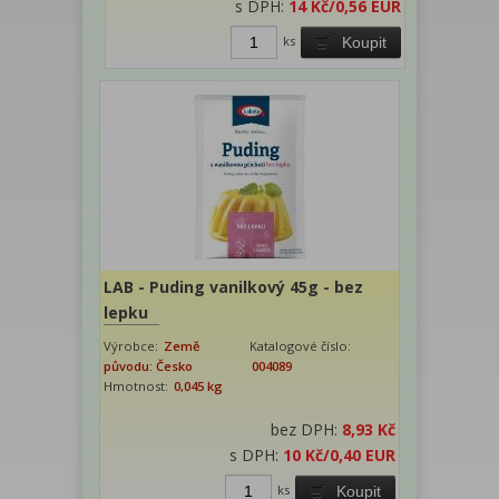
s DPH:
14 Kč
/0,56 EUR
ks
Koupit
LAB - Puding vanilkový 45g - bez
lepku
Výrobce:
Země
Katalogové číslo:
původu: Česko
004089
Hmotnost:
0,045 kg
bez DPH:
8,93 Kč
s DPH:
10 Kč
/0,40 EUR
ks
Koupit