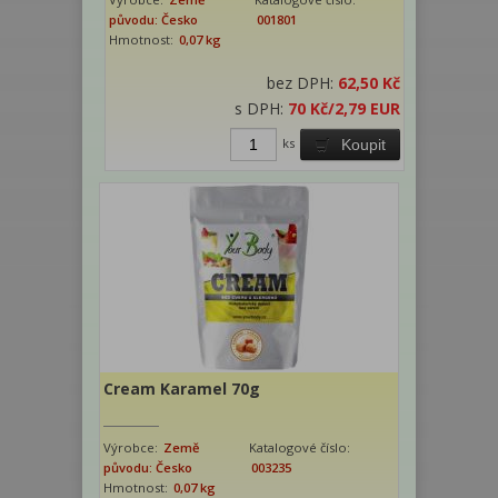
původu: Česko
001801
Hmotnost:
0,07 kg
bez DPH:
62,50 Kč
s DPH:
70 Kč
/2,79 EUR
ks
Koupit
Cream Karamel 70g
Výrobce:
Země
Katalogové číslo:
původu: Česko
003235
Hmotnost:
0,07 kg