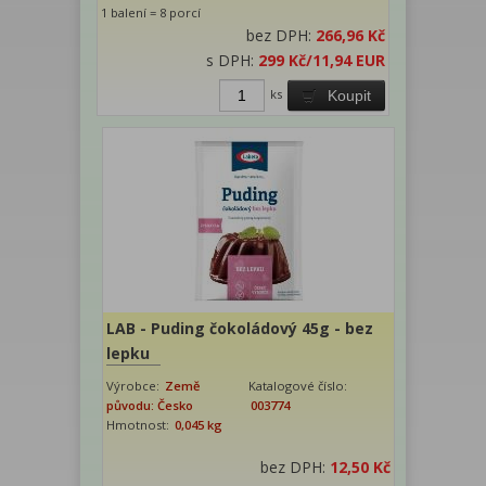
1 balení = 8 porcí
bez DPH:
266,96 Kč
s DPH:
299 Kč
/11,94 EUR
ks
Koupit
LAB - Puding čokoládový 45g - bez
lepku
Výrobce:
Země
Katalogové číslo:
původu: Česko
003774
Hmotnost:
0,045 kg
bez DPH:
12,50 Kč