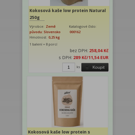
Kokosová kaše low protein Natural
250g
Výrobce:
Země
Katalogové číslo:
původu: Slovensko
000162
Hmotnost:
0,25 kg
1 balení = 8 porcí
bez DPH:
258,04 Kč
s DPH:
289 Kč
/11,54 EUR
ks
Koupit
Kokosová kaše low protein s