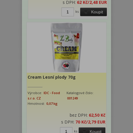
s DPH:
62 Kč
/2,48 EUR
ks
Koupit
Cream Lesní plody 70g
Výrobce:
IDC - Food
Katalogové číslo:
s.r.o. CZ
001249
Hmotnost:
0,07 kg
bez DPH:
62,50 Kč
s DPH:
70 Kč
/2,79 EUR
ks
Koupit