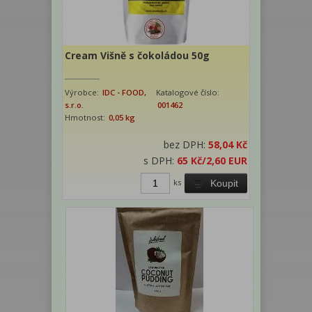
Cream Višně s čokoládou 50g
Výrobce:
IDC - FOOD,
Katalogové číslo:
s.r.o.
001462
Hmotnost:
0,05 kg
bez DPH:
58,04 Kč
s DPH:
65 Kč
/2,60 EUR
ks
Koupit