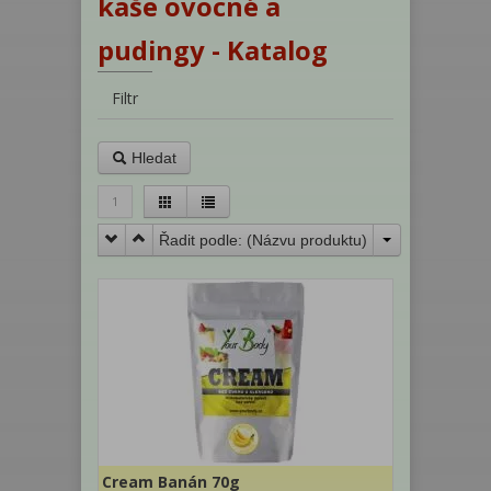
kaše ovocné a
pudingy - Katalog
Filtr
Hledat
1
Řadit podle: (
Názvu produktu
)
Cream Banán 70g