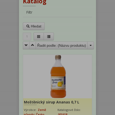
Katalog
Filtr
Hledat
1
Řadit podle: (
Názvu produktu
)
Moštěnický sirup Ananas 0,7 L
Výrobce:
Země
Katalogové číslo:
původu: Česko
001618