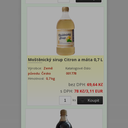
Moštěnický sirup Citron a máta 0,7 L
Výrobce:
Země
Katalogové číslo:
původu: Česko
001778
Hmotnost:
0,7 kg
bez DPH:
69,64 Kč
s DPH:
78 Kč
/3,11 EUR
ks
Koupit