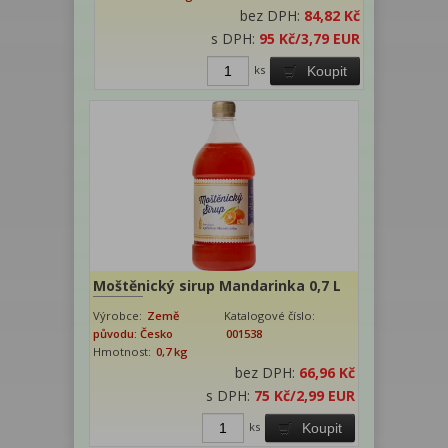
bez DPH:
84,82 Kč
s DPH:
95 Kč
/3,79 EUR
ks
Koupit
Moštěnický sirup Mandarinka 0,7 L
Výrobce:
Země
Katalogové číslo:
původu: Česko
001538
Hmotnost:
0,7 kg
bez DPH:
66,96 Kč
s DPH:
75 Kč
/2,99 EUR
ks
Koupit