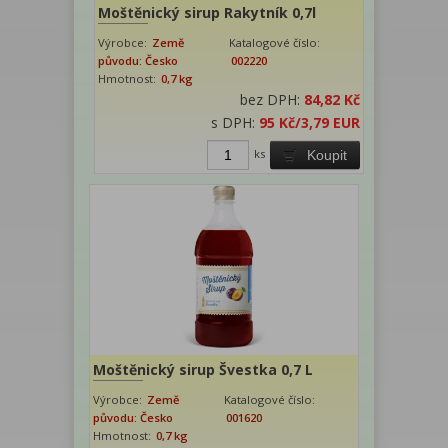
Moštěnický sirup Rakytník 0,7l
Výrobce:
Země
Katalogové číslo:
původu: Česko
002220
Hmotnost:
0,7 kg
bez DPH:
84,82 Kč
s DPH:
95 Kč
/3,79 EUR
ks
Koupit
Moštěnický sirup Švestka 0,7 L
Výrobce:
Země
Katalogové číslo:
původu: Česko
001620
Hmotnost:
0,7 kg