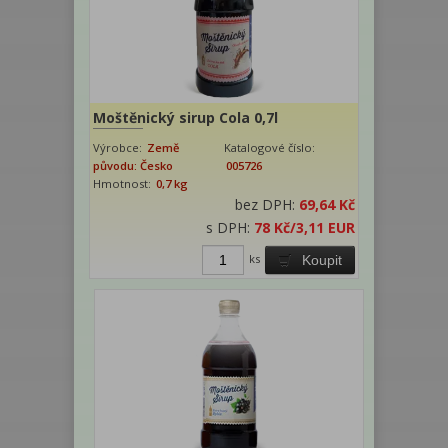
Moštěnický sirup Cola 0,7l
Výrobce:
Země
Katalogové číslo:
původu: Česko
005726
Hmotnost:
0,7 kg
bez DPH:
69,64 Kč
s DPH:
78 Kč
/3,11 EUR
ks
Koupit