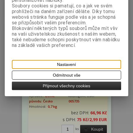
personalizovat nabídky.
Hmotnost:
0,7 kg
Soubory cookies si pamatují, co a jak ve svém
bez DPH:
69,64 Kč
prohlížeči na daném zařízení děláte. Díky tomu
s DPH:
78 Kč
/3,11 EUR
webová stránka funguje podle vás a je schopná
se přizpůsobit vašim preferencím.
ks
Koupit
Blokování některých typů souborů může mít vliv
na vaši uživatelskou zkušenost s naším webem,
také nebudeme schopni poskytnout vám nabídku
na základě vašich preferencí.
Nastavení
Odmítnout vše
Přijmout všechny cookies
Moštěnický sirup Hruška 0,7 L
Výrobce:
Země
Katalogové číslo:
původu: Česko
005735
Hmotnost:
0,7 kg
bez DPH:
66,96 Kč
s DPH:
75 Kč
/2,99 EUR
ks
Koupit