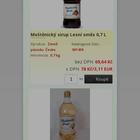
Moštěnický sirup Lesní směs 0,7 L
Výrobce:
Země
Katalogové číslo:
původu: Česko
001459
Hmotnost:
0,7 kg
bez DPH:
69,64 Kč
s DPH:
78 Kč
/3,11 EUR
ks
Koupit