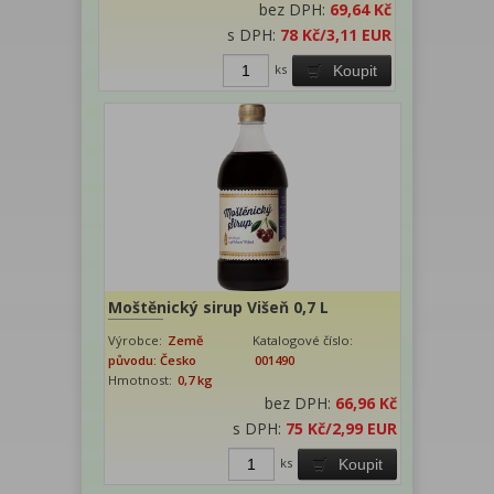
bez DPH:
69,64 Kč
s DPH:
78 Kč
/3,11 EUR
ks
Koupit
Moštěnický sirup Višeň 0,7 L
Výrobce:
Země
Katalogové číslo:
původu: Česko
001490
Hmotnost:
0,7 kg
bez DPH:
66,96 Kč
s DPH:
75 Kč
/2,99 EUR
ks
Koupit