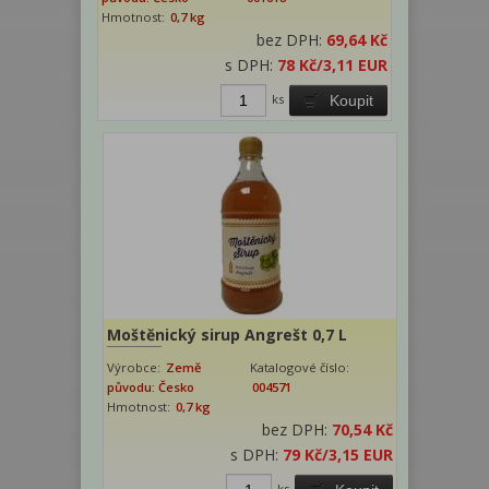
Hmotnost:
0,7 kg
bez DPH:
69,64 Kč
s DPH:
78 Kč
/3,11 EUR
ks
Koupit
Moštěnický sirup Angrešt 0,7 L
Výrobce:
Země
Katalogové číslo:
původu: Česko
004571
Hmotnost:
0,7 kg
bez DPH:
70,54 Kč
s DPH:
79 Kč
/3,15 EUR
ks