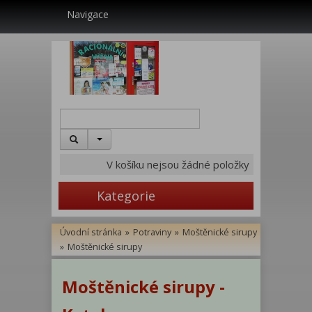
Navigace
V košíku nejsou žádné položky
Kategorie
Úvodní stránka
»
Potraviny
»
Moštěnické sirupy
»
Moštěnické sirupy
Moštěnické sirupy -