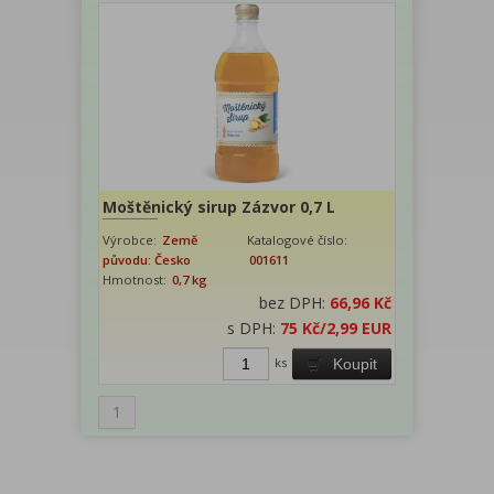
Moštěnický sirup Zázvor 0,7 L
Výrobce:
Země
Katalogové číslo:
původu: Česko
001611
Hmotnost:
0,7 kg
bez DPH:
66,96 Kč
s DPH:
75 Kč
/2,99 EUR
ks
Koupit
1