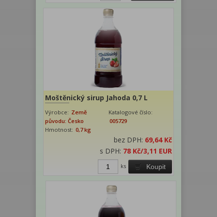
Moštěnický sirup Jahoda 0,7 L
Výrobce:
Země
Katalogové číslo:
původu: Česko
005729
Hmotnost:
0,7 kg
bez DPH:
69,64 Kč
s DPH:
78 Kč
/3,11 EUR
ks
Koupit