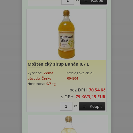
Koupit
Moštěnický sirup Banán 0,7 L
Výrobce:
Země
Katalogové číslo:
původu: Česko
004804
Hmotnost:
0,7 kg
bez DPH:
70,54 Kč
s DPH:
79 Kč
/3,15 EUR
ks
Koupit