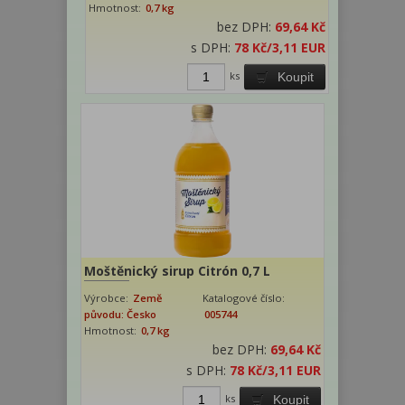
Hmotnost:
0,7 kg
bez DPH:
69,64 Kč
s DPH:
78 Kč
/3,11 EUR
ks
Koupit
Moštěnický sirup Citrón 0,7 L
Výrobce:
Země
Katalogové číslo:
původu: Česko
005744
Hmotnost:
0,7 kg
bez DPH:
69,64 Kč
s DPH:
78 Kč
/3,11 EUR
ks
Koupit