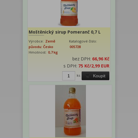
Moštěnický sirup Pomeranč 0,7 L
Výrobce:
Země
Katalogové číslo:
původu: Česko
005728
Hmotnost:
0,7 kg
bez DPH:
66,96 Kč
s DPH:
75 Kč
/2,99 EUR
ks
Koupit