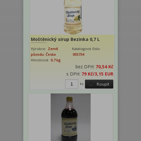
Moštěnický sirup Bezinka 0,7 L
Výrobce:
Země
Katalogové číslo:
původu: Česko
005734
Hmotnost:
0,7 kg
bez DPH:
70,54 Kč
s DPH:
79 Kč
/3,15 EUR
ks
Koupit