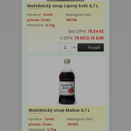
Moštěnický sirup Lipový květ 0,7 L
Výrobce:
Země
Katalogové číslo:
původu: Česko
005743
Hmotnost:
0,7 kg
bez DPH:
70,54 Kč
s DPH:
79 Kč
/3,15 EUR
ks
Koupit
Moštěnický sirup Malina 0,7 L
Výrobce:
Země
Katalogové číslo:
původu: Česko
001605
Hmotnost:
0,7 kg