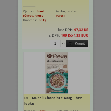
Výrobce:
Země
Katalogové číslo:
původu: Anglie
000281
Hmotnost:
0,3 kg
bez DPH:
97,32 Kč
s DPH:
109 Kč
/4,35 EUR
ks
Koupit
DF - Muesli Chocolate 400g - bez
lepku
Výrobce:
Země
Katalogové číslo: