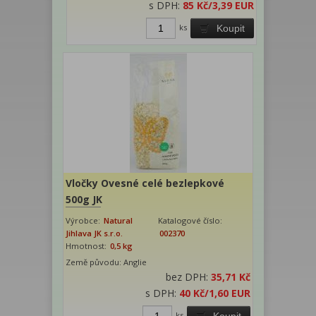
s DPH:
85 Kč
/3,39 EUR
ks
Koupit
Vločky Ovesné celé bezlepkové
500g JK
Výrobce:
Natural
Katalogové číslo:
Jihlava JK s.r.o.
002370
Hmotnost:
0,5 kg
Země původu: Anglie
bez DPH:
35,71 Kč
s DPH:
40 Kč
/1,60 EUR
ks
Koupit