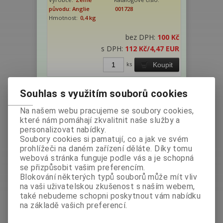
původu: Anglie
001728
Hmotnost:
0,4 kg
bez DPH:
100 Kč
s DPH:
112 Kč
/4,47 EUR
ks
Koupit
Souhlas s využitím souborů cookies
Na našem webu pracujeme se soubory cookies,
které nám pomáhají zkvalitnit naše služby a
personalizovat nabídky.
Soubory cookies si pamatují, co a jak ve svém
prohlížeči na daném zařízení děláte. Díky tomu
webová stránka funguje podle vás a je schopná
se přizpůsobit vašim preferencím.
DF - Muesli Swiss style 400g - bez
Blokování některých typů souborů může mít vliv
lepku
na vaši uživatelskou zkušenost s naším webem,
také nebudeme schopni poskytnout vám nabídku
Výrobce:
Země
Katalogové číslo:
na základě vašich preferencí.
původu: Anglie
001729
Hmotnost:
0,4 kg