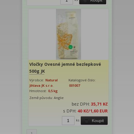
Vločky Ovesné jemné bezlepkové
500g JK
Výrobce:
Natural
Katalogové číslo:
Jihlava JK s.r.o.
001007
Hmotnost:
0,5 kg
Země původu: Anglie
bez DPH:
35,71 Kč
s DPH:
40 Kč
/1,60 EUR
ks
Koupit
1