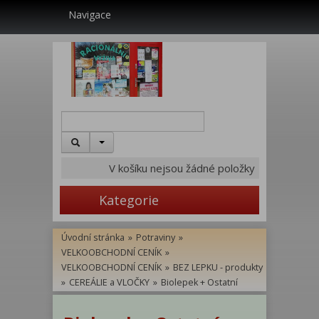
Navigace
V košíku nejsou žádné položky
Kategorie
Úvodní stránka
»
Potraviny
»
VELKOOBCHODNÍ CENÍK
»
VELKOOBCHODNÍ CENÍK
»
BEZ LEPKU - produkty
»
CEREÁLIE a VLOČKY
»
Biolepek + Ostatní