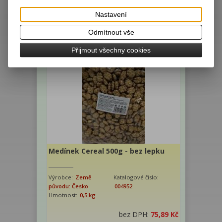
bez DPH:
100 Kč
Nastavení
s DPH:
112 Kč
/4,47 EUR
Odmítnout vše
ks
Koupit
Přijmout všechny cookies
Medínek Cereal 500g - bez lepku
Výrobce:
Země
Katalogové číslo:
původu: Česko
004952
Hmotnost:
0,5 kg
bez DPH:
75,89 Kč