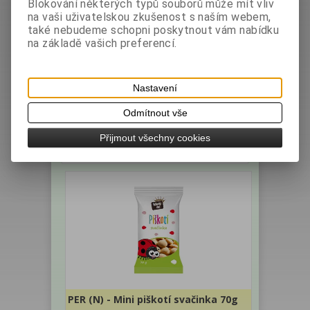
Blokování některých typů souborů může mít vliv
na vaši uživatelskou zkušenost s naším webem,
také nebudeme schopni poskytnout vám nabídku
PER (N) - Mini KAKAO piškotí
na základě vašich preferencí.
svačinka 70g
Výrobce:
Země
Katalogové číslo:
původu: Česko
001987
Nastavení
Hmotnost:
0,07 kg
bez DPH:
18,75 Kč
Odmítnout vše
s DPH:
21 Kč
/0,84 EUR
Přijmout všechny cookies
ks
Koupit
PER (N) - Mini piškotí svačinka 70g