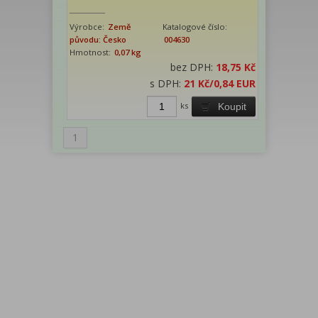
Výrobce:
Země
Katalogové číslo:
původu: Česko
004630
Hmotnost:
0,07 kg
bez DPH:
18,75 Kč
s DPH:
21 Kč
/0,84 EUR
ks
Koupit
1