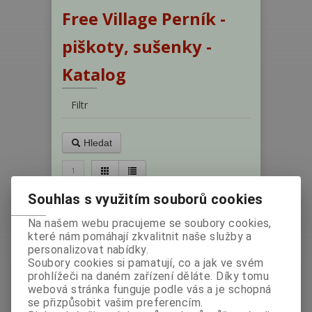
Free Village Perník -
piškoty, sušenky -
Katalog
Filtr
Hledat
1
Řadit podle: (
Názvu produktu
)
Souhlas s využitím souborů cookies
Na našem webu pracujeme se soubory cookies,
které nám pomáhají zkvalitnit naše služby a
personalizovat nabídky.
Soubory cookies si pamatují, co a jak ve svém
prohlížeči na daném zařízení děláte. Díky tomu
webová stránka funguje podle vás a je schopná
se přizpůsobit vašim preferencím.