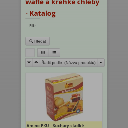
wafle a křehké chleby
- Katalog
Filtr
Hledat
1
Řadit podle: (
Názvu produktu
)
Amino PKU - Suchary sladké