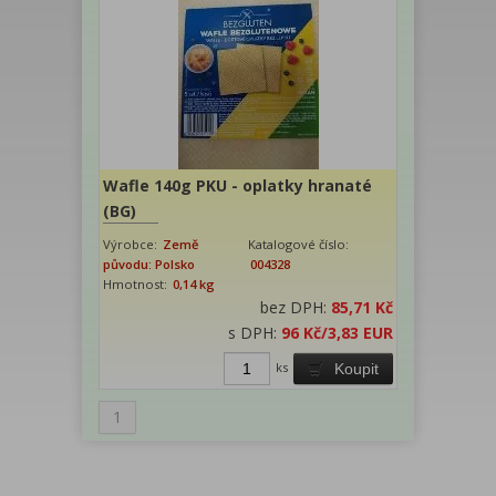
Wafle 140g PKU - oplatky hranaté
(BG)
Výrobce:
Země
Katalogové číslo:
původu: Polsko
004328
Hmotnost:
0,14 kg
bez DPH:
85,71 Kč
s DPH:
96 Kč
/3,83 EUR
ks
Koupit
1