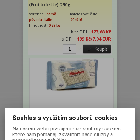
(Fruttofette) 290g
Výrobce:
Země
Katalogové číslo:
původu: Itálie
004016
Hmotnost:
0,29 kg
bez DPH:
177,68 Kč
s DPH:
199 Kč
/7,94 EUR
ks
Koupit
Knackebrot Filinchen PKU 75g
Souhlas s využitím souborů cookies
Na našem webu pracujeme se soubory cookies,
Výrobce:
Země
Katalogové číslo:
které nám pomáhají zkvalitnit naše služby a
původu: Německo
005473