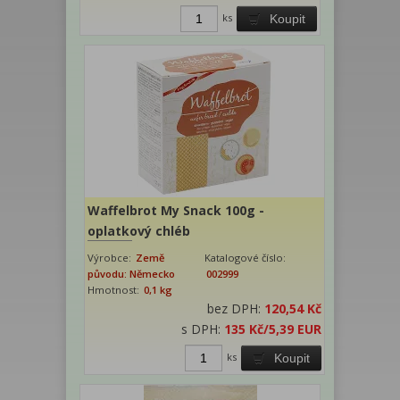
ks
Koupit
Waffelbrot My Snack 100g -
oplatkový chléb
Výrobce:
Země
Katalogové číslo:
původu: Německo
002999
Hmotnost:
0,1 kg
bez DPH:
120,54 Kč
s DPH:
135 Kč
/5,39 EUR
ks
Koupit