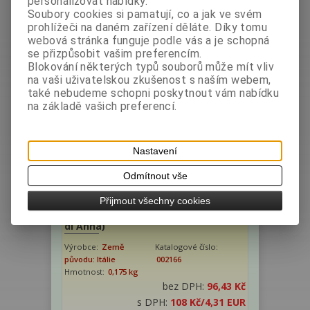
personalizovat nabídky.
Hmotnost:
0,075 kg
Soubory cookies si pamatují, co a jak ve svém
bez DPH:
66,96 Kč
prohlížeči na daném zařízení děláte. Díky tomu
s DPH:
75 Kč
/2,99 EUR
webová stránka funguje podle vás a je schopná
se přizpůsobit vašim preferencím.
ks
Koupit
Blokování některých typů souborů může mít vliv
na vaši uživatelskou zkušenost s naším webem,
také nebudeme schopni poskytnout vám nabídku
na základě vašich preferencí.
Nastavení
Odmítnout vše
Přijmout všechny cookies
Křupavé plátky 175g krab. (Il Pane
di Anna)
Výrobce:
Země
Katalogové číslo:
původu: Itálie
002166
Hmotnost:
0,175 kg
bez DPH:
96,43 Kč
s DPH:
108 Kč
/4,31 EUR