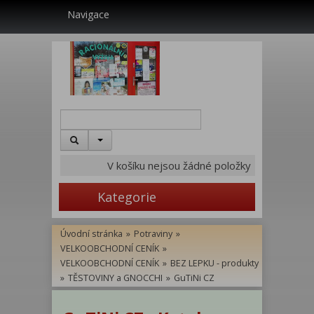
Navigace
V košíku nejsou žádné položky
Kategorie
Úvodní stránka
»
Potraviny
»
VELKOOBCHODNÍ CENÍK
»
VELKOOBCHODNÍ CENÍK
»
BEZ LEPKU - produkty
»
TĚSTOVINY a GNOCCHI
»
GuTiNi CZ