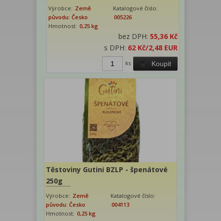
Výrobce:
Země
Katalogové číslo:
původu: Česko
005226
Hmotnost:
0,25 kg
bez DPH:
55,36 Kč
s DPH:
62 Kč
/2,48 EUR
ks
Koupit
Těstoviny Gutini BZLP - špenátové
250g
Výrobce:
Země
Katalogové číslo:
původu: Česko
004113
Hmotnost:
0,25 kg