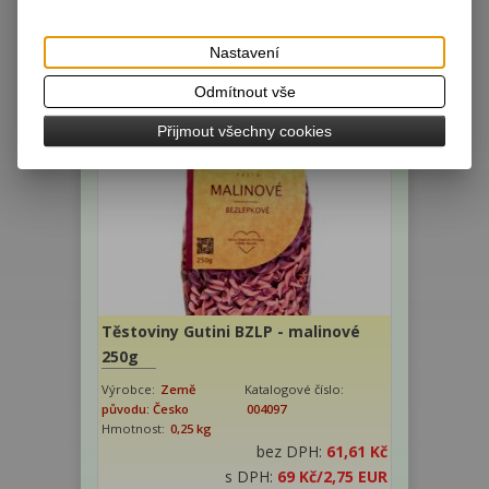
Hmotnost:
0,25 kg
bez DPH:
48,21 Kč
Nastavení
s DPH:
54 Kč
/2,16 EUR
Odmítnout vše
ks
Koupit
Přijmout všechny cookies
Těstoviny Gutini BZLP - malinové
250g
Výrobce:
Země
Katalogové číslo:
původu: Česko
004097
Hmotnost:
0,25 kg
bez DPH:
61,61 Kč
s DPH:
69 Kč
/2,75 EUR