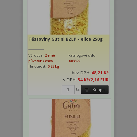
Těstoviny Gutini BZLP - elice 250g
Výrobce:
Země
Katalogové číslo:
původu: Česko
003329
Hmotnost:
0,25 kg
bez DPH:
48,21 Kč
s DPH:
54 Kč
/2,16 EUR
ks
Koupit