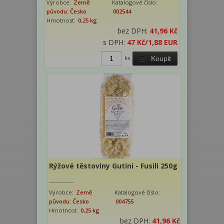
Výrobce:
Země
Katalogové číslo:
původu: Česko
002544
Hmotnost:
0,25 kg
bez DPH:
41,96 Kč
s DPH:
47 Kč
/1,88 EUR
ks
Koupit
Rýžové těstoviny Gutini - Fusili 250g
Výrobce:
Země
Katalogové číslo:
původu: Česko
004755
Hmotnost:
0,25 kg
bez DPH:
41,96 Kč