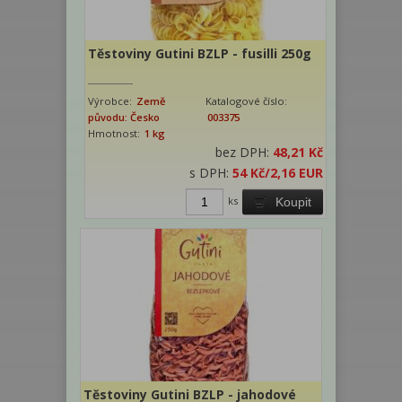
Těstoviny Gutini BZLP - fusilli 250g
Výrobce:
Země
Katalogové číslo:
původu: Česko
003375
Hmotnost:
1 kg
bez DPH:
48,21 Kč
s DPH:
54 Kč
/2,16 EUR
ks
Koupit
Těstoviny Gutini BZLP - jahodové