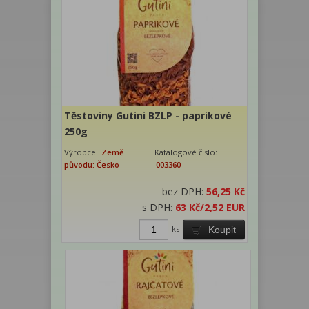
Těstoviny Gutini BZLP - paprikové
250g
Výrobce:
Země
Katalogové číslo:
původu: Česko
003360
bez DPH:
56,25 Kč
s DPH:
63 Kč
/2,52 EUR
ks
Koupit