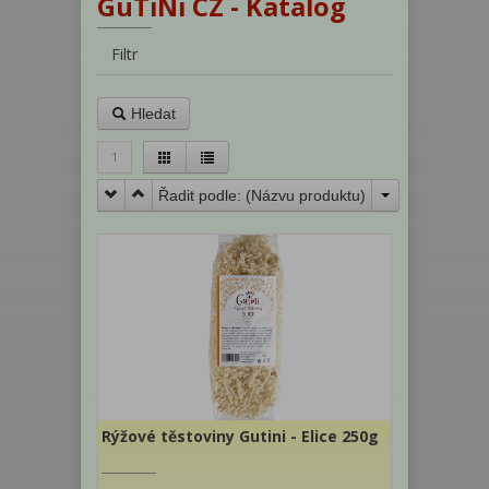
GuTiNi CZ - Katalog
Filtr
Hledat
1
Řadit podle: (
Názvu produktu
)
Rýžové těstoviny Gutini - Elice 250g