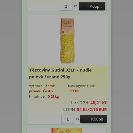
ks
Koupit
Těstoviny Gutini BZLP - nudle
polévk.řezané 250g
Výrobce:
Země
Katalogové číslo:
původu: Česko
003399
Hmotnost:
0,25 kg
bez DPH:
48,21 Kč
s DPH:
54 Kč
/2,16 EUR
ks
Koupit