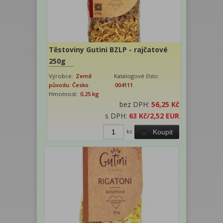
Těstoviny Gutini BZLP - rajčatové
250g
Výrobce:
Země
Katalogové číslo:
původu: Česko
004111
Hmotnost:
0,25 kg
bez DPH:
56,25 Kč
s DPH:
63 Kč
/2,52 EUR
ks
Koupit