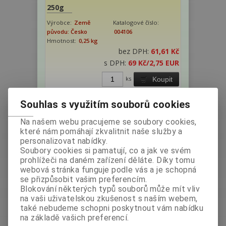
250g
Výrobce:
Země
Katalogové číslo:
původu: Česko
004106
Hmotnost:
0,25 kg
bez DPH:
61,61 Kč
s DPH:
69 Kč
/2,75 EUR
ks
Koupit
Souhlas s využitím souborů cookies
Na našem webu pracujeme se soubory cookies,
které nám pomáhají zkvalitnit naše služby a
personalizovat nabídky.
Soubory cookies si pamatují, co a jak ve svém
prohlížeči na daném zařízení děláte. Díky tomu
webová stránka funguje podle vás a je schopná
se přizpůsobit vašim preferencím.
Těstoviny Gutini BZLP - lasagnette
Blokování některých typů souborů může mít vliv
na vaši uživatelskou zkušenost s naším webem,
250g
také nebudeme schopni poskytnout vám nabídku
Výrobce:
Země
Katalogové číslo:
na základě vašich preferencí.
původu: Česko
000139