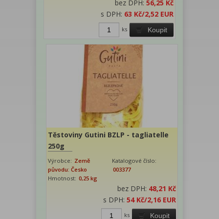
bez DPH:
56,25 Kč
s DPH:
63 Kč
/2,52 EUR
ks
Koupit
Těstoviny Gutini BZLP - tagliatelle
250g
Výrobce:
Země
Katalogové číslo:
původu: Česko
003377
Hmotnost:
0,25 kg
bez DPH:
48,21 Kč
s DPH:
54 Kč
/2,16 EUR
ks
Koupit