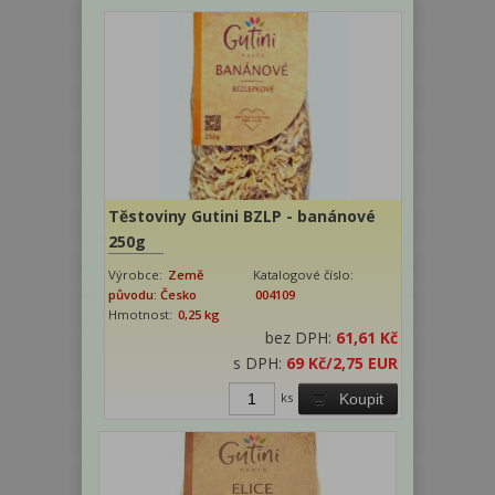
Těstoviny Gutini BZLP - banánové
250g
Výrobce:
Země
Katalogové číslo:
původu: Česko
004109
Hmotnost:
0,25 kg
bez DPH:
61,61 Kč
s DPH:
69 Kč
/2,75 EUR
ks
Koupit