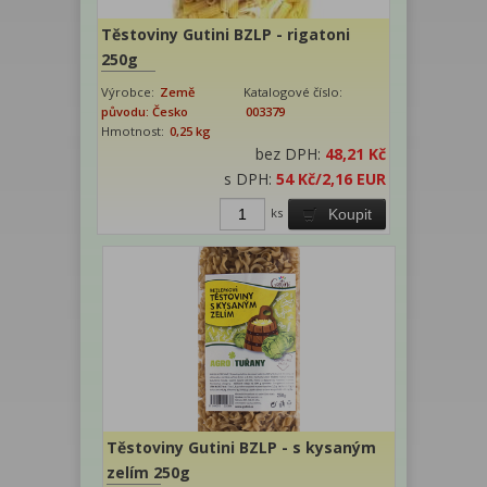
Těstoviny Gutini BZLP - rigatoni
250g
Výrobce:
Země
Katalogové číslo:
původu: Česko
003379
Hmotnost:
0,25 kg
bez DPH:
48,21 Kč
s DPH:
54 Kč
/2,16 EUR
ks
Koupit
Těstoviny Gutini BZLP - s kysaným
zelím 250g