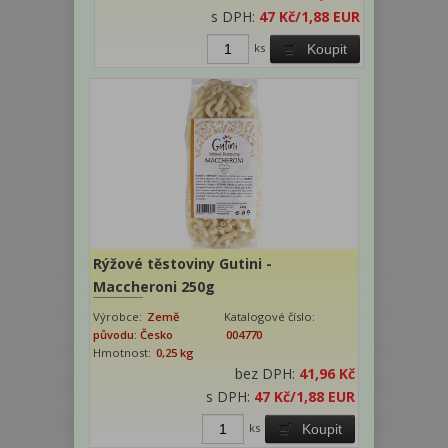
s DPH:
47 Kč
/1,88 EUR
ks
Koupit
Rýžové těstoviny Gutini -
Maccheroni 250g
Výrobce:
Země
Katalogové číslo:
původu: Česko
004770
Hmotnost:
0,25 kg
bez DPH:
41,96 Kč
s DPH:
47 Kč
/1,88 EUR
ks
Koupit