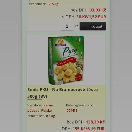
Hmotnost:
0,15 kg
bez DPH:
33,93 Kč
s DPH:
38 Kč
/1,52 EUR
ks
Koupit
Směs PKU - Na Bramborové těsto
500g (BV)
Výrobce:
Země
Katalogové číslo:
původu: Polsko
004418
Hmotnost:
0,5 kg
bez DPH:
138,39 Kč
s DPH:
155 Kč
/6,19 EUR