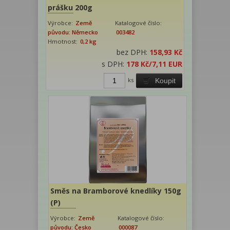
prášku 200g
Výrobce:
Země
Katalogové číslo:
původu: Německo
003482
Hmotnost:
0,2 kg
bez DPH:
158,93 Kč
s DPH:
178 Kč
/7,11 EUR
ks
Koupit
Směs na Bramborové knedlíky 150g
(P)
Výrobce:
Země
Katalogové číslo:
původu: Česko
000087