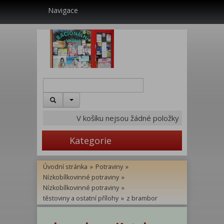
Navigace
V košíku nejsou žádné položky
Kategorie
Úvodní stránka
»
Potraviny
»
Nízkobílkovinné potraviny
»
Nízkobílkovinné potraviny
»
těstoviny a ostatní přílohy
»
z brambor