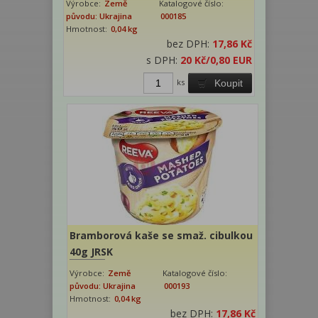
Výrobce:
Země
Katalogové číslo:
původu: Ukrajina
000185
Hmotnost:
0,04 kg
bez DPH:
17,86 Kč
s DPH:
20 Kč
/0,80 EUR
ks
Koupit
Bramborová kaše se smaž. cibulkou
40g JRSK
Výrobce:
Země
Katalogové číslo:
původu: Ukrajina
000193
Hmotnost:
0,04 kg
bez DPH:
17,86 Kč