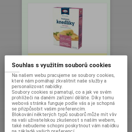
LAB - Směs na Bramborové knedlíky
300g - bez lepku
Souhlas s využitím souborů cookies
Výrobce:
Země
Katalogové číslo:
Na našem webu pracujeme se soubory cookies,
původu: Česko
003567
které nám pomáhají zkvalitnit naše služby a
Hmotnost:
0,3 kg
personalizovat nabídky.
bez DPH:
37,50 Kč
Soubory cookies si pamatují, co a jak ve svém
s DPH:
42 Kč
/1,68 EUR
prohlížeči na daném zařízení děláte. Díky tomu
webová stránka funguje podle vás a je schopná
ks
Koupit
se přizpůsobit vašim preferencím.
Blokování některých typů souborů může mít vliv
na vaši uživatelskou zkušenost s naším webem,
také nebudeme schopni poskytnout vám nabídku
na základě vašich preferencí.