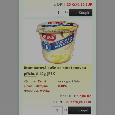
s DPH:
20 Kč
/0,80 EUR
ks
Koupit
Bramborová kaše se smetanovou
příchutí 40g JRSK
Výrobce:
Země
Katalogové číslo:
původu: Ukrajina
000192
Hmotnost:
0,04 kg
bez DPH:
17,86 Kč
s DPH:
20 Kč
/0,80 EUR
ks
Koupit