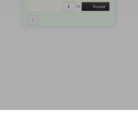
ks
Koupit
1
Menu
Rychlá objednávka
Odběr novinek
Kontakt