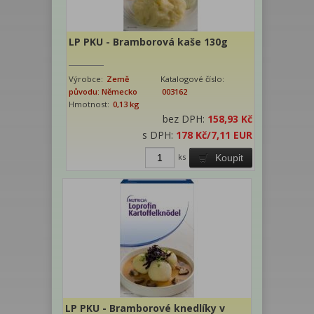
LP PKU - Bramborová kaše 130g
Výrobce:
Země
Katalogové číslo:
původu: Německo
003162
Hmotnost:
0,13 kg
bez DPH:
158,93 Kč
s DPH:
178 Kč
/7,11 EUR
ks
Koupit
LP PKU - Bramborové knedlíky v