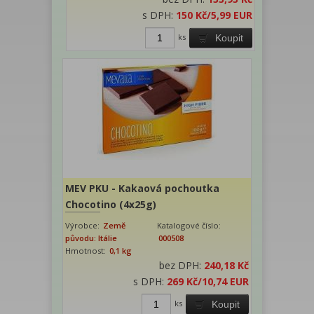
s DPH:
150 Kč
/5,99 EUR
ks
Koupit
MEV PKU - Kakaová pochoutka
Chocotino (4x25g)
Výrobce:
Země
Katalogové číslo:
původu: Itálie
000508
Hmotnost:
0,1 kg
bez DPH:
240,18 Kč
s DPH:
269 Kč
/10,74 EUR
ks
Koupit