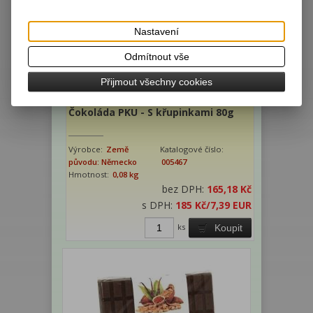
Nastavení
Odmítnout vše
Přijmout všechny cookies
Čokoláda PKU - S křupinkami 80g
Výrobce:
Země
Katalogové číslo:
původu: Německo
005467
Hmotnost:
0,08 kg
bez DPH:
165,18 Kč
s DPH:
185 Kč
/7,39 EUR
ks
Koupit