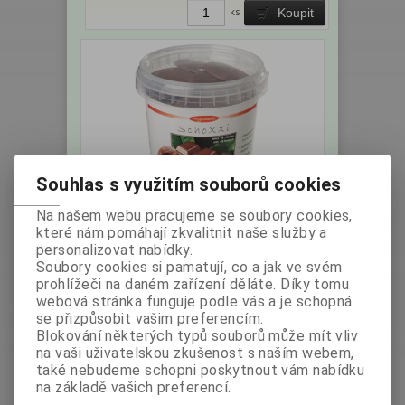
ks
Koupit
Souhlas s využitím souborů cookies
Čokoláda PKU - Mince 180g
Na našem webu pracujeme se soubory cookies,
které nám pomáhají zkvalitnit naše služby a
personalizovat nabídky.
Výrobce:
Země
Katalogové číslo:
Soubory cookies si pamatují, co a jak ve svém
původu: Německo
002764
prohlížeči na daném zařízení děláte. Díky tomu
Hmotnost:
0,18 kg
webová stránka funguje podle vás a je schopná
bez DPH:
174,11 Kč
se přizpůsobit vašim preferencím.
s DPH:
195 Kč
/7,78 EUR
Blokování některých typů souborů může mít vliv
na vaši uživatelskou zkušenost s naším webem,
ks
Koupit
také nebudeme schopni poskytnout vám nabídku
na základě vašich preferencí.