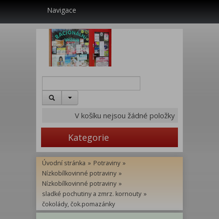
Navigace
V košíku nejsou žádné položky
Kategorie
Úvodní stránka
»
Potraviny
»
Nízkobílkovinné potraviny
»
Nízkobílkovinné potraviny
»
sladké pochutiny a zmrz. kornouty
»
čokolády, čok.pomazánky