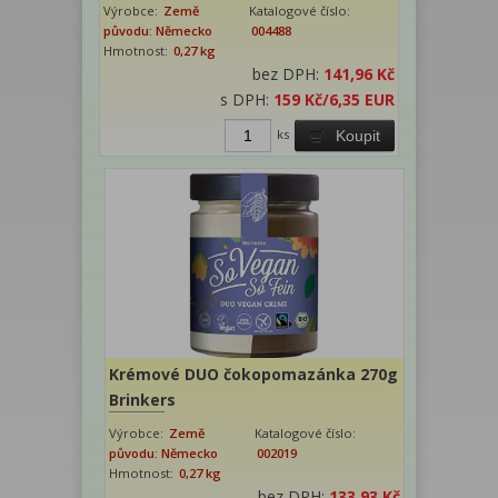
Výrobce:
Země
Katalogové číslo:
původu: Německo
004488
Hmotnost:
0,27 kg
bez DPH:
141,96 Kč
s DPH:
159 Kč
/6,35 EUR
ks
Koupit
Krémové DUO čokopomazánka 270g
Brinkers
Výrobce:
Země
Katalogové číslo:
původu: Německo
002019
Hmotnost:
0,27 kg
bez DPH:
133,93 Kč