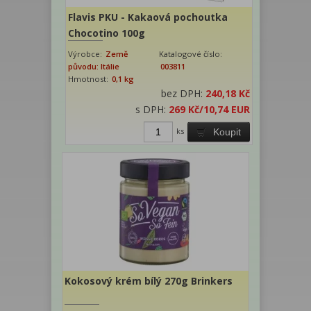
Flavis PKU - Kakaová pochoutka
Chocotino 100g
Výrobce:
Země
Katalogové číslo:
původu: Itálie
003811
Hmotnost:
0,1 kg
bez DPH:
240,18 Kč
s DPH:
269 Kč
/10,74 EUR
ks
Koupit
Kokosový krém bílý 270g Brinkers