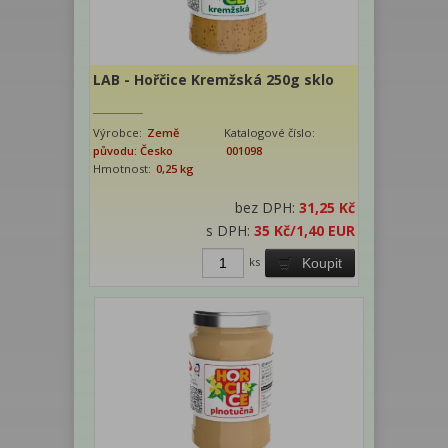
LAB - Hořčice Kremžská 250g sklo
Výrobce:
Země
Katalogové číslo:
původu: Česko
001098
Hmotnost:
0,25 kg
bez DPH:
31,25 Kč
s DPH:
35 Kč
/1,40 EUR
ks
Koupit