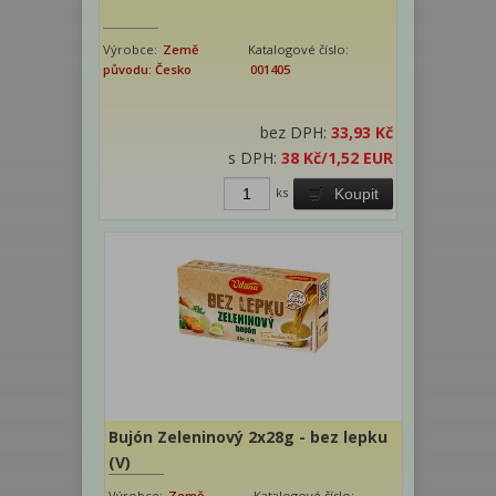
Výrobce:
Země
Katalogové číslo:
původu: Česko
001405
bez DPH:
33,93 Kč
s DPH:
38 Kč
/1,52 EUR
ks
Koupit
Bujón Zeleninový 2x28g - bez lepku
(V)
Výrobce:
Země
Katalogové číslo: