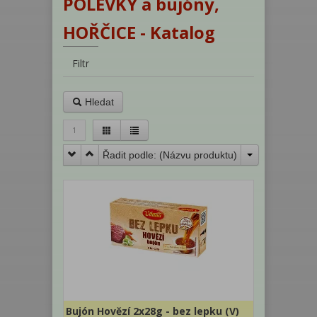
POLÉVKY a bujóny,
HOŘČICE - Katalog
Filtr
Hledat
1
Řadit podle: (
Názvu produktu
)
Bujón Hovězí 2x28g - bez lepku (V)