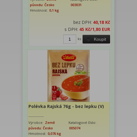
původu: Česko
003031
Hmotnost:
0,1 kg
bez DPH:
40,18 Kč
s DPH:
45 Kč
/1,80 EUR
ks
Koupit
Polévka Rajská 76g - bez lepku (V)
Výrobce:
Země
Katalogové číslo:
původu: Česko
005074
Hmotnost:
0,076 kg