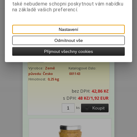
také nebudeme schopni poskytnout vám nabídku
na základě vašich preferencí.
Nastavení
Odmítnout vše
Přijmout všechny cookies
LAB - Hořčice Dijón 250g sklo
Výrobce:
Země
Katalogové číslo:
původu: Česko
001143
Hmotnost:
0,25 kg
bez DPH:
42,86 Kč
s DPH:
48 Kč
/1,92 EUR
ks
Koupit