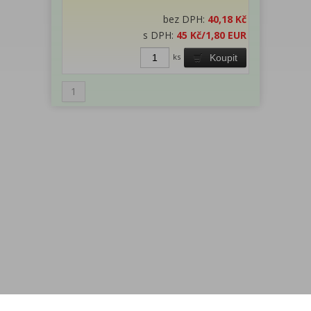
bez DPH:
40,18 Kč
s DPH:
45 Kč
/1,80 EUR
ks
Koupit
1