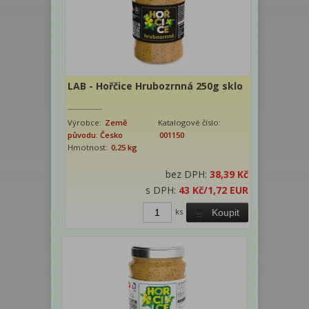
LAB - Hořčice Hrubozrnná 250g sklo
Výrobce:
Země
Katalogové číslo:
původu: Česko
001150
Hmotnost:
0,25 kg
bez DPH:
38,39 Kč
s DPH:
43 Kč
/1,72 EUR
ks
Koupit