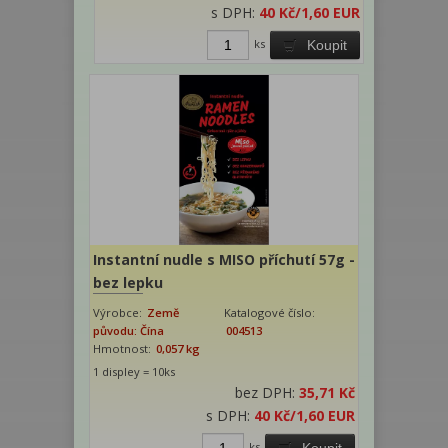
s DPH:
40 Kč
/1,60 EUR
ks
Koupit
Instantní nudle s MISO příchutí 57g -
bez lepku
Výrobce:
Země
Katalogové číslo:
původu: Čína
004513
Hmotnost:
0,057 kg
1 displey = 10ks
bez DPH:
35,71 Kč
s DPH:
40 Kč
/1,60 EUR
ks
Koupit