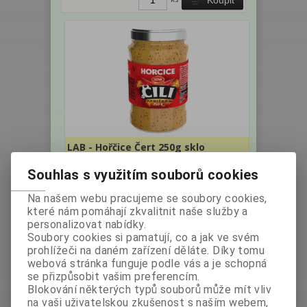
LAB - Hořčice Čert 250g sklo
Souhlas s využitím souborů cookies
Výrobce:
Země
Katalogové číslo:
původu: Česko
001139
Na našem webu pracujeme se soubory cookies,
Hmotnost:
0,25 kg
které nám pomáhají zkvalitnit naše služby a
personalizovat nabídky.
bez DPH:
40,18 Kč
Soubory cookies si pamatují, co a jak ve svém
prohlížeči na daném zařízení děláte. Díky tomu
s DPH:
45 Kč
/1,80 EUR
webová stránka funguje podle vás a je schopná
ks
Koupit
se přizpůsobit vašim preferencím.
Blokování některých typů souborů může mít vliv
na vaši uživatelskou zkušenost s naším webem,