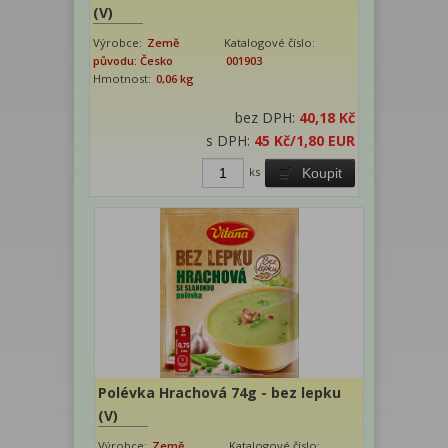
(V)
Výrobce:
Země
Katalogové číslo:
původu: Česko
001903
Hmotnost:
0,06 kg
bez DPH:
40,18 Kč
s DPH:
45 Kč
/1,80 EUR
ks
Koupit
Polévka Hrachová 74g - bez lepku
(V)
Výrobce:
Země
Katalogové číslo: