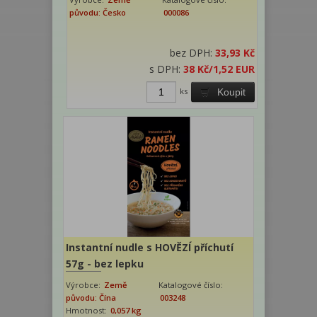
původu: Česko
000086
bez DPH:
33,93 Kč
s DPH:
38 Kč
/1,52 EUR
ks
Koupit
Instantní nudle s HOVĚZÍ příchutí
57g - bez lepku
Výrobce:
Země
Katalogové číslo:
původu: Čína
003248
Hmotnost:
0,057 kg