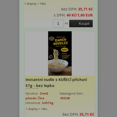
1 displey = 10ks
bez DPH:
35,71 Kč
s DPH:
40 Kč
/1,60 EUR
ks
Koupit
Instantní nudle s KUŘECÍ příchutí
57g - bez lepku
Výrobce:
Země
Katalogové číslo:
původu: Čína
003240
Hmotnost:
0,057 kg
1 displey = 10ks
bez DPH:
35,71 Kč