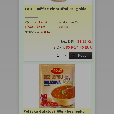
LAB - Hořčice Plnotučná 250g sklo
Výrobce:
Země
Katalogové číslo:
původu: Česko
001140
Hmotnost:
0,25 kg
bez DPH:
31,25 Kč
s DPH:
35 Kč
/1,40 EUR
ks
Koupit
Polévka Gulášová 60g - bez lepku