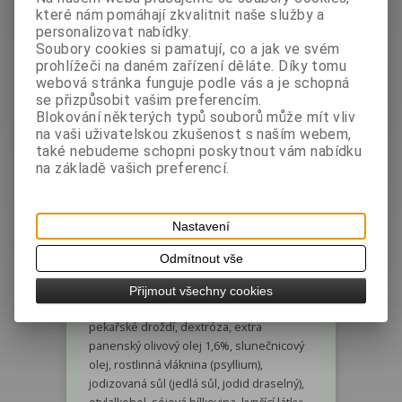
Doporučit výrobek
které nám pomáhají zkvalitnit naše služby a
Tisk
personalizovat nabídky.
Soubory cookies si pamatují, co a jak ve svém
prohlížeči na daném zařízení děláte. Díky tomu
webová stránka funguje podle vás a je schopná
Podrobný popis
Diskuze
se přizpůsobit vašim preferencím.
Blokování některých typů souborů může mít vliv
na vaši uživatelskou zkušenost s naším webem,
bez lepku, bez laktózy, bez pšeničného
také nebudeme schopni poskytnout vám nabídku
škrobu, vegan
na základě vašich preferencí.
Složení: kukuřičný škrob, rýžová mouka,
Nastavení
kváskové těsto 13% (rýžová mouka, pitná
voda), pitná voda, bramborový škrob,
Odmítnout vše
zahušťovadlo:
hydroxypropylmethylcelulóza; rýžový
Přijmout všechny cookies
škrob, kukuřičná mouka, glukózový sirup,
pekařské droždí, dextróza, extra
panenský olivový olej 1,6%, slunečnicový
olej, rostlinná vláknina (psyllium),
jodizovaná sůl (jedlá sůl, jodid draselný),