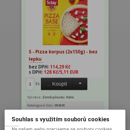
S - Pizza korpus (2x150g) - bez
lepku
bez DPH:
114,29 Kč
s DPH:
128 Kč
/5,11 EUR
ks
Koupit
Výrobce:
Země původu: Itálie
Katalogové číslo:
004241
Hmotnost:
0,3 kg
Souhlas s využitím souborů cookies
EAN:
8008698002025
Dotaz na výrobek
Na našem webu pracujeme se soubory cookies,