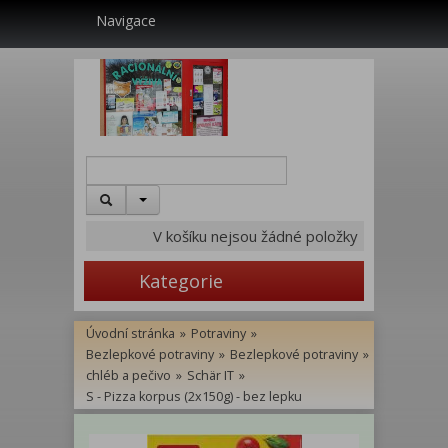
Navigace
V košíku nejsou žádné položky
Kategorie
Úvodní stránka
»
Potraviny
»
Bezlepkové potraviny
»
Bezlepkové potraviny
»
chléb a pečivo
»
Schär IT
»
S - Pizza korpus (2x150g) - bez lepku