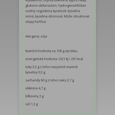
etylalkohol, sójová bílkovina, kypřící látky:
glukono-delta-lacton, hydrogenuhličitan
sodný; regulátory kyselosti: kyselina
vinná, kyselina citronová. Může obsahovat
stopy hořčice.
Alergeny: sója
Nutriční hodnota na 100 g výrobku:
energetická hodnota 1321 kJ / 291 kcal
tuky 3,5 g z toho nasycené mastné
kyseliny 0,5 g
sacharidy 60 g z toho cukry 2,7 g
vláknina 4,7 g
bílkoviny 3 g
sůl 1,3 g