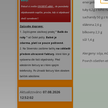
karty.
energetická hodno
Pokud si zvolíte
OSOBNÍ odběr
, do poznámky
tuky 6,2g z toho 
objednavatele napište, prosím, kdy si objednané
sacharidy 50 g z t
zboží vyzvednete!!
vláknina 2,6 g
Způsoby dopravy:
1. Zajišťujeme zásilkový prodej
" Balík do
bílkoviny 2,3 g
ruky "
od České pošty.
Balné je
sůl 1,4 g
zdarma, platí se pouze poštovné.
2. Na Slovensko zasíláme balíky
na základě
Alergeny: sója, m
předem uhrazené faktury
, která Vám je
vystavena dle Vaší objednávky. Před
Povrch ošetřen et
odesláním faktury se s Vámi spojím
telefonicky. Po úhradě faktury Vám obratem
balíček odesíláme.
Aktualizováno
07.08.2026
12:52:02