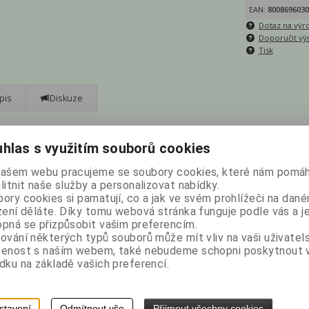
EAN:
8008696030
Dotaz na výr
Doporučit vý
Tisk
pis
Diskuze
ženým obsahem bílkovin, bez pšeničného škrobu, bez laktózy, bez mléčných 
hlas s využitím souborů cookies
našem webu pracujeme se soubory cookies, které nám pomáh
 ks (36,6g) velice měkkých hamburgerů
litnit naše služby a personalizovat nabídky.
ory cookies si pamatují, co a jak ve svém prohlížeči na dan
uska obsahuje 0,84 g bílkovin
zení děláte. Díky tomu webová stránka funguje podle vás a j
pná se přizpůsobit vašim preferencím.
ování některých typů souborů může mít vliv na vaši uživatel
kuřičný škrob, cukr, slunečnicová olej, rýžová mouka, zahušťovadlo: (hydroxy
šenost s naším webem, také nebudeme schopni poskytnout
ch kyselin), vláknina psyllium, sójové bílkoviny, sůl, kypřící látky: (disodný d
dku na základě vašich preferencí.
na 100g výrobku:
stavení
Odmítnout vše
Přijmout všechny cookies