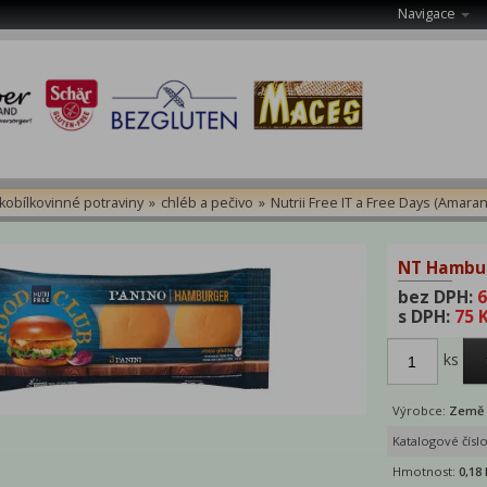
Navigace
kobílkovinné potraviny
»
chléb a pečivo
»
Nutrii Free IT a Free Days (Amaran
NT Hambur
bez DPH:
6
s DPH:
75 
ks
Výrobce:
Země p
Katalogové čísl
Hmotnost:
0,18