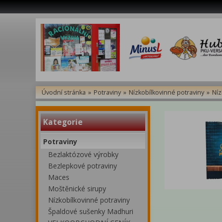
Úvodní stránka
»
Potraviny
»
Nízkobílkovinné potraviny
»
Níz
Kategorie
Potraviny
Bezlaktózové výrobky
Bezlepkové potraviny
Maces
Moštěnické sirupy
Nízkobílkovinné potraviny
Špaldové sušenky Madhuri