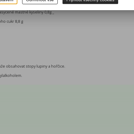
ta 270 kcal / 1139 kJ
nasycené mastné kyseliny 0,8g _
oho cukr 8,8 g
ůže obsahovat stopy lupiny a hořčice.
ylalkoholem.