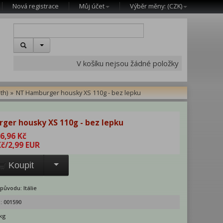
Nová registrace
Můj účet
Výběr měny: (
CZK
)
V košíku nejsou žádné položky
th)
»
NT Hamburger housky XS 110g - bez lepku
ger housky XS 110g - bez lepku
6,96 Kč
Kč
/2,99 EUR
Koupit
ůvodu: Itálie
o:
001590
 kg