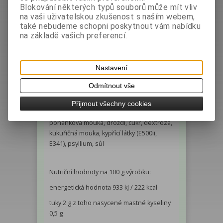
Blokování některých typů souborů může mít vliv
na vaši uživatelskou zkušenost s naším webem,
Podrobný popis
Diskuze
také nebudeme schopni poskytnout vám nabídku
na základě vašich preferencí.
bez lepku, bez vajec, bez mléka
Nastavení
Složení: pitná voda, jahody, škrob
Odmítnout vše
(kukuřičný, bramborový, rýžový, tapiokový),
rýžová mouka, celozrnná rýžová mouka,
Přijmout všechny cookies
fazolová mouka, stabilizátory (E464, E415),
pohanková mouka, droždí, cukr, dextróza,
kukuřičná mouka, kypřící látky (E500ii,
E341), psyllium, sůl
Nutriční hodnoty na 100 g výrobku:
energetická hodnota 933 kJ / 222 kcal
tuky 2 g z toho nasycené mastné kyseliny
0,5 g