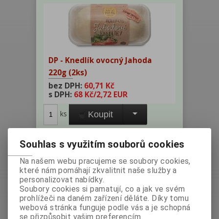
DP - Knedlík ovocný Jahoda
220g (2ks)
bez DPH:
60,71 Kč
s DPH:
68 Kč
/2,72 EUR
ks
Koupit
Výrobce:
Země původu: Česko
Souhlas s využitím souborů cookies
Katalogové číslo:
007022
Na našem webu pracujeme se soubory cookies,
Hmotnost:
0,22 kg
které nám pomáhají zkvalitnit naše služby a
EAN:
8594199155068
personalizovat nabídky.
Soubory cookies si pamatují, co a jak ve svém
Dotaz na výrobek
prohlížeči na daném zařízení děláte. Díky tomu
Doporučit výrobek
webová stránka funguje podle vás a je schopná
Tisk
se přizpůsobit vašim preferencím.