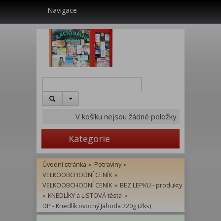
Navigace
V košíku nejsou žádné položky
Kategorie
Úvodní stránka
»
Potraviny
»
VELKOOBCHODNÍ CENÍK
»
VELKOOBCHODNÍ CENÍK
»
BEZ LEPKU - produkty
»
KNEDLÍKY a LISTOVÁ těsta
»
DP - Knedlík ovocný Jahoda 220g (2ks)