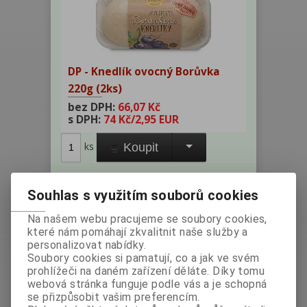
DP - Knedlík ovocný Borůvka
220g (2ks)
bez DPH:
66,07 Kč
s DPH:
74 Kč
/2,95 EUR
ks
Koupit
Výrobce:
Země původu: Česko
Souhlas s využitím souborů cookies
Katalogové číslo:
007024
Hmotnost:
0,22 kg
Na našem webu pracujeme se soubory cookies,
které nám pomáhají zkvalitnit naše služby a
EAN:
8594199155044
personalizovat nabídky.
Dotaz na výrobek
Soubory cookies si pamatují, co a jak ve svém
Doporučit výrobek
prohlížeči na daném zařízení děláte. Díky tomu
Tisk
webová stránka funguje podle vás a je schopná
se přizpůsobit vašim preferencím.