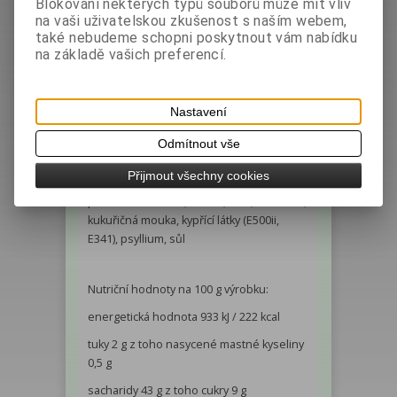
Blokování některých typů souborů může mít vliv
na vaši uživatelskou zkušenost s naším webem,
Podrobný popis
Diskuze
také nebudeme schopni poskytnout vám nabídku
na základě vašich preferencí.
bez lepku, bez vajec, bez mléka
Nastavení
Složení: pitná voda, borůvky, škrob
Odmítnout vše
(kukuřičný, bramborový, rýžový, tapiokový),
rýžová mouka, celozrnná rýžová mouka,
Přijmout všechny cookies
fazolová mouka, stabilizátory (E464, E415),
pohanková mouka, droždí, cukr, dextróza,
kukuřičná mouka, kypřící látky (E500ii,
E341), psyllium, sůl
Nutriční hodnoty na 100 g výrobku:
energetická hodnota 933 kJ / 222 kcal
tuky 2 g z toho nasycené mastné kyseliny
0,5 g
sacharidy 43 g z toho cukry 9 g