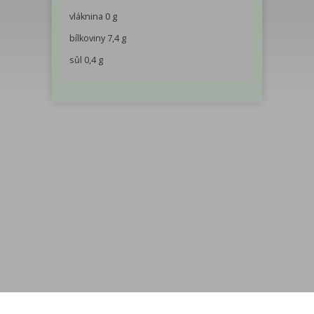
vláknina 0 g
bílkoviny 7,4 g
sůl 0,4 g
Menu