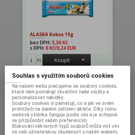
ALASKA Kokos 15g
bez DPH:
5,36 Kč
s DPH:
6 Kč
/0,24 EUR
ks
Koupit
Výrobce:
Alaska Foods Slovensko
Souhlas s využitím souborů cookies
Katalogové číslo:
000493
Na našem webu pracujeme se soubory cookies,
Hmotnost:
0,015 kg
které nám pomáhají zkvalitnit naše služby a
personalizovat nabídky.
EAN:
8588005524131
Soubory cookies si pamatují, co a jak ve svém
Dotaz na výrobek
prohlížeči na daném zařízení děláte. Díky tomu
Doporučit výrobek
webová stránka funguje podle vás a je schopná
Tisk
se přizpůsobit vašim preferencím.
Blokování některých typů souborů může mít vliv
na vaši uživatelskou zkušenost s naším webem,