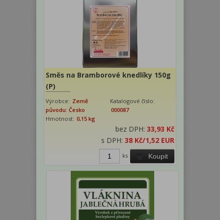
Směs na Bramborové knedlíky 150g
(P)
Výrobce:
Země
Katalogové číslo:
původu: Česko
000087
Hmotnost:
0,15 kg
bez DPH:
33,93 Kč
s DPH:
38 Kč
/1,52 EUR
ks
Koupit