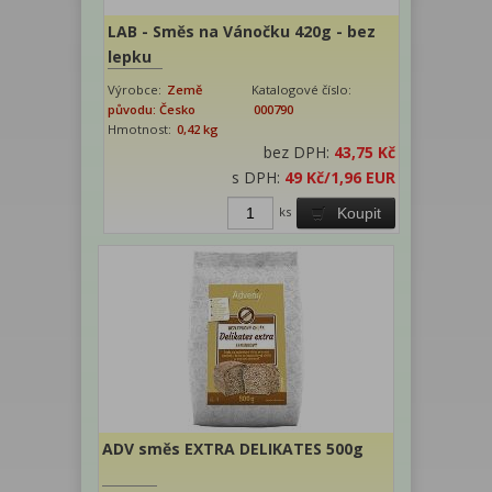
LAB - Směs na Vánočku 420g - bez
lepku
Výrobce:
Země
Katalogové číslo:
původu: Česko
000790
Hmotnost:
0,42 kg
bez DPH:
43,75 Kč
s DPH:
49 Kč
/1,96 EUR
ks
Koupit
ADV směs EXTRA DELIKATES 500g