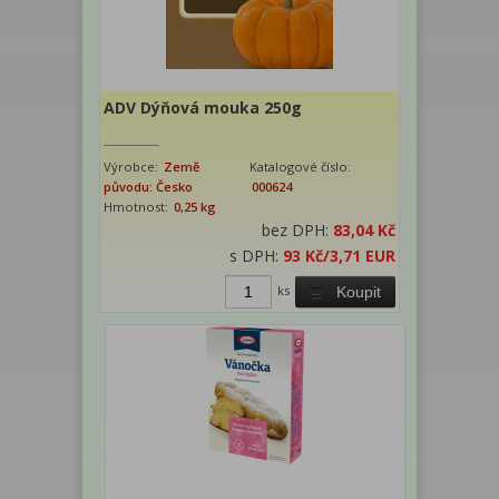
ADV Dýňová mouka 250g
Výrobce:
Země
Katalogové číslo:
původu: Česko
000624
Hmotnost:
0,25 kg
bez DPH:
83,04 Kč
s DPH:
93 Kč
/3,71 EUR
ks
Koupit