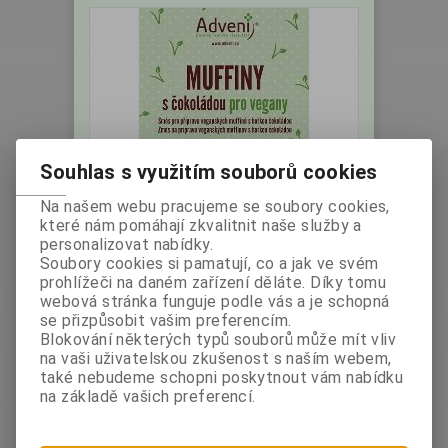
Souhlas s využitím souborů cookies
ADV Směs na Muffiny Veganské
Na našem webu pracujeme se soubory cookies,
280g
které nám pomáhají zkvalitnit naše služby a
personalizovat nabídky.
Výrobce:
Země
Katalogové číslo:
Soubory cookies si pamatují, co a jak ve svém
původu: Česko
000212
prohlížeči na daném zařízení děláte. Díky tomu
Hmotnost:
0,28 kg
webová stránka funguje podle vás a je schopná
bez DPH:
52,68 Kč
se přizpůsobit vašim preferencím.
s DPH:
59 Kč
/2,36 EUR
Blokování některých typů souborů může mít vliv
na vaši uživatelskou zkušenost s naším webem,
ks
Koupit
také nebudeme schopni poskytnout vám nabídku
na základě vašich preferencí.