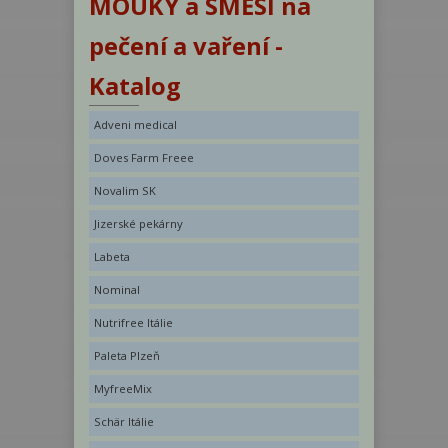
MOUKY a SMĚSI na
pečení a vaření -
Katalog
Adveni medical
Doves Farm Freee
Novalim SK
Jizerské pekárny
Labeta
Nominal
Nutrifree Itálie
Paleta Plzeň
MyfreeMix
Schär Itálie