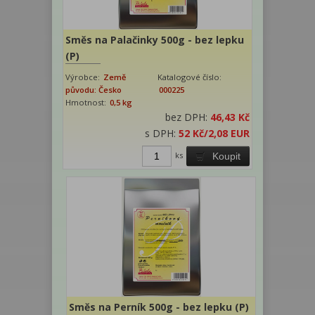
Směs na Palačinky 500g - bez lepku
(P)
Výrobce:
Země
Katalogové číslo:
původu: Česko
000225
Hmotnost:
0,5 kg
bez DPH:
46,43 Kč
s DPH:
52 Kč
/2,08 EUR
ks
Koupit
Směs na Perník 500g - bez lepku (P)