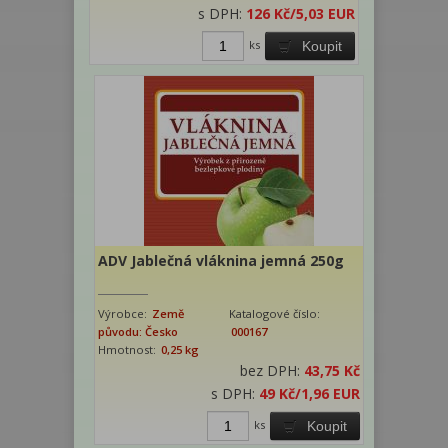
s DPH:
126 Kč
/5,03 EUR
ks
Koupit
ADV Jablečná vláknina jemná 250g
Výrobce:
Země
Katalogové číslo:
původu: Česko
000167
Hmotnost:
0,25 kg
bez DPH:
43,75 Kč
s DPH:
49 Kč
/1,96 EUR
ks
Koupit