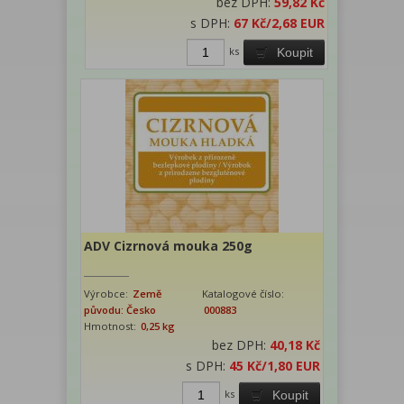
bez DPH:
59,82 Kč
s DPH:
67 Kč
/2,68 EUR
ks
Koupit
ADV Cizrnová mouka 250g
Výrobce:
Země
Katalogové číslo:
původu: Česko
000883
Hmotnost:
0,25 kg
bez DPH:
40,18 Kč
s DPH:
45 Kč
/1,80 EUR
ks
Koupit