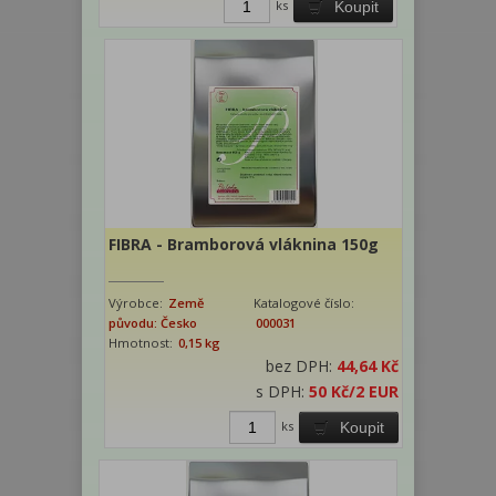
ks
Koupit
FIBRA - Bramborová vláknina 150g
Výrobce:
Země
Katalogové číslo:
původu: Česko
000031
Hmotnost:
0,15 kg
bez DPH:
44,64 Kč
s DPH:
50 Kč
/2 EUR
ks
Koupit