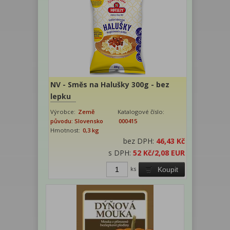
NV - Směs na Halušky 300g - bez
lepku
Výrobce:
Země
Katalogové číslo:
původu: Slovensko
000415
Hmotnost:
0,3 kg
bez DPH:
46,43 Kč
s DPH:
52 Kč
/2,08 EUR
ks
Koupit