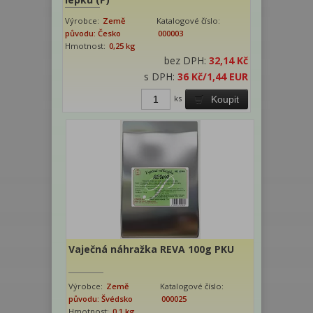
Výrobce:
Země
Katalogové číslo:
původu: Česko
000003
Hmotnost:
0,25 kg
bez DPH:
32,14 Kč
s DPH:
36 Kč
/1,44 EUR
ks
Koupit
Vaječná náhražka REVA 100g PKU
Výrobce:
Země
Katalogové číslo:
původu: Švédsko
000025
Hmotnost:
0,1 kg