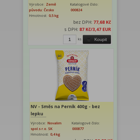
Výrobce:
Země
Katalogové číslo:
původu: Česko
000824
Hmotnost:
0,5 kg
bez DPH:
77,68 Kč
s DPH:
87 Kč
/3,47 EUR
ks
Koupit
NV - Směs na Perník 400g - bez
lepku
Výrobce:
Novalim
Katalogové číslo:
spol.s r.o. SK
000877
Hmotnost:
0,4 kg