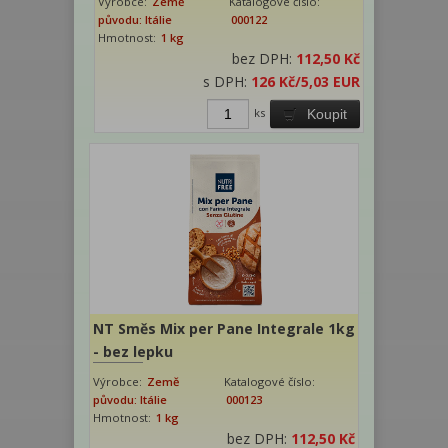
Výrobce:
Země
Katalogové číslo:
původu: Itálie
000122
Hmotnost:
1 kg
bez DPH:
112,50 Kč
s DPH:
126 Kč
/5,03 EUR
ks
Koupit
NT Směs Mix per Pane Integrale 1kg
- bez lepku
Výrobce:
Země
Katalogové číslo:
původu: Itálie
000123
Hmotnost:
1 kg
bez DPH:
112,50 Kč