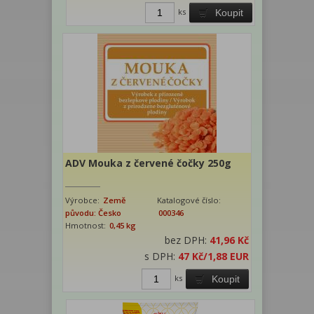
ks
Koupit
ADV Mouka z červené čočky 250g
Výrobce:
Země
Katalogové číslo:
původu: Česko
000346
Hmotnost:
0,45 kg
bez DPH:
41,96 Kč
s DPH:
47 Kč
/1,88 EUR
ks
Koupit