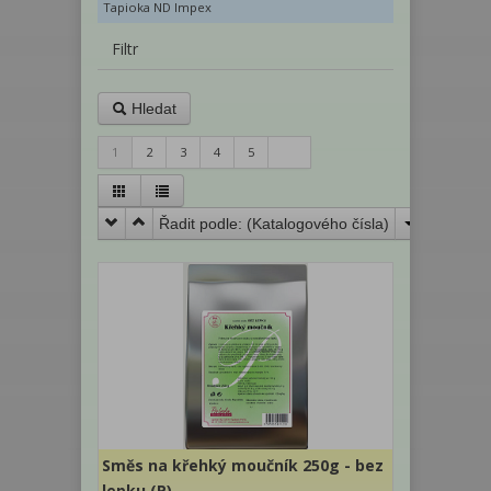
Tapioka ND Impex
Filtr
Hledat
1
2
3
4
5
Řadit podle: (
Katalogového čísla
)
Směs na křehký moučník 250g - bez
lepku (P)