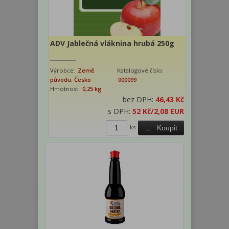
ADV Jablečná vláknina hrubá 250g
Výrobce:
Země
Katalogové číslo:
původu: Česko
000099
Hmotnost:
0,25 kg
bez DPH:
46,43 Kč
s DPH:
52 Kč
/2,08 EUR
ks
Koupit