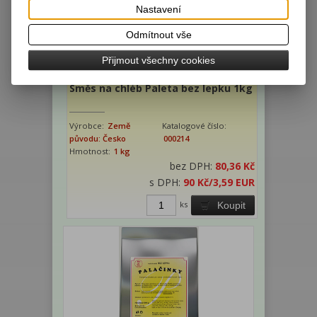
Nastavení
Odmítnout vše
Přijmout všechny cookies
Směs na chléb Paleta bez lepku 1kg
Výrobce:
Země
Katalogové číslo:
původu: Česko
000214
Hmotnost:
1 kg
bez DPH:
80,36 Kč
s DPH:
90 Kč
/3,59 EUR
ks
Koupit